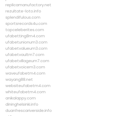
replicamanufactory.net
rezultate-loto.info
splendifulous.com
sportsrecords4u.com
topceleberites.com
ufabetting8m4.com
ufabetunionum3.com
ufabetvalueum3.com
ufabetvaultm7.com
ufabetvillageum7.com
ufabetvoicem3.com
waveufabetm4.com
wayang88.net
websiteufabetm4.com
whiteufabetm4.com
anikalappy.com
dininghelsinki.info
duanfrescariverside.info