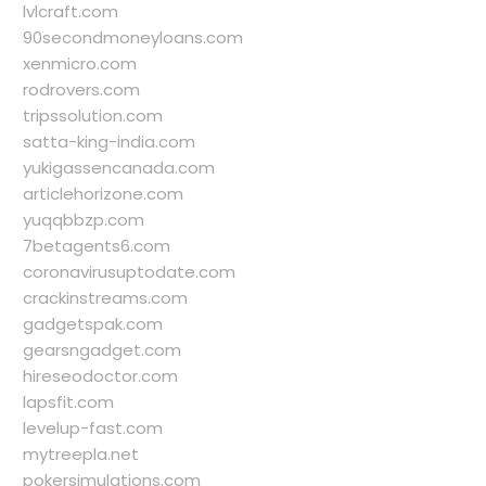
lvlcraft.com
90secondmoneyloans.com
xenmicro.com
rodrovers.com
tripssolution.com
satta-king-india.com
yukigassencanada.com
articlehorizone.com
yuqqbbzp.com
7betagents6.com
coronavirusuptodate.com
crackinstreams.com
gadgetspak.com
gearsngadget.com
hireseodoctor.com
lapsfit.com
levelup-fast.com
mytreepla.net
pokersimulations.com