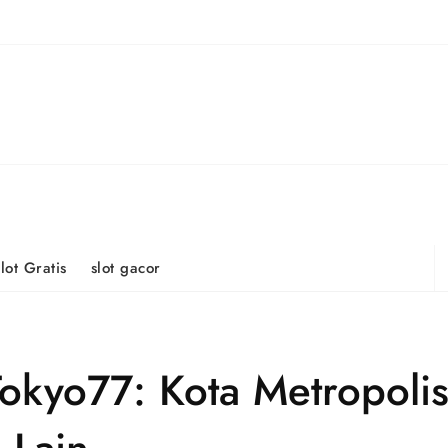
S
lot Gratis
slot gacor
fo
okyo77: Kota Metropolis