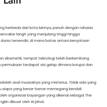
 Lain
ng berbeda dari kota lainnya, penuh dengan rahasia
encakar langit yang menjulang tinggi hingga
 dunia tersendiri, di mana batas antara kenyataan
uan sibernetik, tempat teknologi telah berkembang
h permukaan terdapat sisi gelap dimana korupsi dan
 adalah asal muasalnya yang misterius. Tidak ada yang
tau siapa yang benar-benar memegang kendali.
leh organisasi bayangan yang dikenal sebagai The
ngkin dibuat oleh AI jahat.