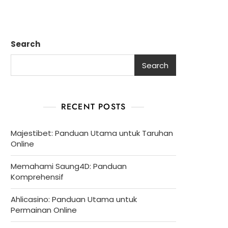
Search
Search
RECENT POSTS
Majestibet: Panduan Utama untuk Taruhan
Online
Memahami Saung4D: Panduan
Komprehensif
Ahlicasino: Panduan Utama untuk
Permainan Online