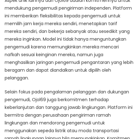
Aspek unik lainnya dari Ojol69 adalah komitmennya untuk
mendukung pengemudi pengiriman independen. Platform
ini memberikan fleksibilitas kepada pengemudi untuk
memilih jam kerja mereka sendiri, menetapkan tarif
mereka sendiri, dan bekerja sebanyak atau sesedikit yang
mereka inginkan. Model ini tidak hanya menguntungkan
pengemudi karena memungkinkan mereka mencari
nafkah sesuai keinginan mereka, namun juga
menghasilkan jaringan pengemudi pengantaran yang lebih
beragam dan dapat diandalkan untuk dipilih oleh
pelanggan.
Selain fokus pada pengalaman pelanggan dan dukungan
pengemudi, Ojol69 juga berkomitmen terhadap
keberlanjutan dan tanggung jawab lingkungan. Platform ini
bermitra dengan perusahaan pengiriman ramah
lingkungan dan mendorong pengemudi untuk
menggunakan sepeda listrik atau moda transportasi
ramah lingkungan lainnya bila memungkinkan. Komitmen