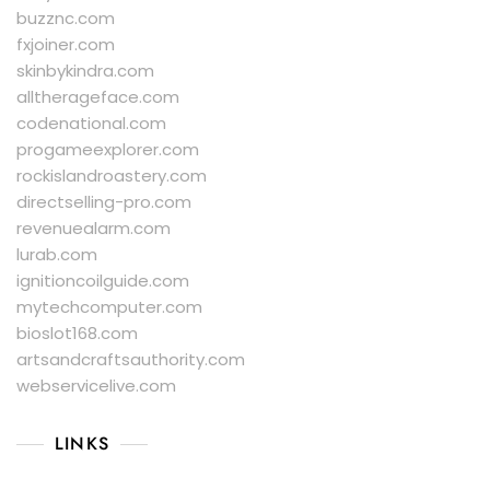
buzznc.com
fxjoiner.com
skinbykindra.com
alltherageface.com
codenational.com
progameexplorer.com
rockislandroastery.com
directselling-pro.com
revenuealarm.com
lurab.com
ignitioncoilguide.com
mytechcomputer.com
bioslot168.com
artsandcraftsauthority.com
webservicelive.com
LINKS