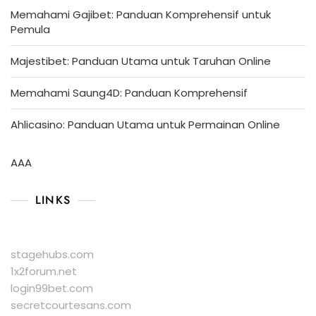
Memahami Gajibet: Panduan Komprehensif untuk
Pemula
Majestibet: Panduan Utama untuk Taruhan Online
Memahami Saung4D: Panduan Komprehensif
Ahlicasino: Panduan Utama untuk Permainan Online
AAA
LINKS
stagehubs.com
1x2forum.net
login99bet.com
secretcourtesans.com