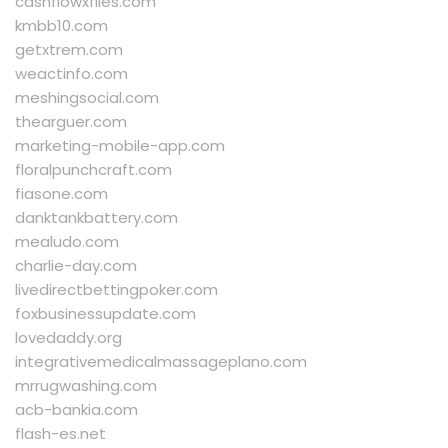
cashflowxfiles.com
kmbb10.com
getxtrem.com
weactinfo.com
meshingsocial.com
thearguer.com
marketing-mobile-app.com
floralpunchcraft.com
fiasone.com
danktankbattery.com
mealudo.com
charlie-day.com
livedirectbettingpoker.com
foxbusinessupdate.com
lovedaddy.org
integrativemedicalmassageplano.com
mrrugwashing.com
acb-bankia.com
flash-es.net