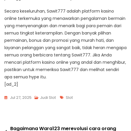
Secara keseluruhan, Sawit777 adalah platform kasino
online terkemuka yang menawarkan pengalaman bermain
yang menyenangkan dan menarik bagi para pemain dari
semua tingkat keterampilan. Dengan banyak pilihan
permainan, bonus dan promosi yang murah hati, dan
layanan pelanggan yang sangat baik, tidak heran mengapa
semua orang berbicara tentang Sawit777. Jika Anda
mencari platform kasino online yang andal dan menghibur,
pastikan untuk memeriksa Sawit777 dan melihat sendiri
apa semua hype itu.
[ad_2]
Tags
Jul 27, 2025
Judi Slot
Slot
Post
Bagaimana Wara123 merevolusi cara orang