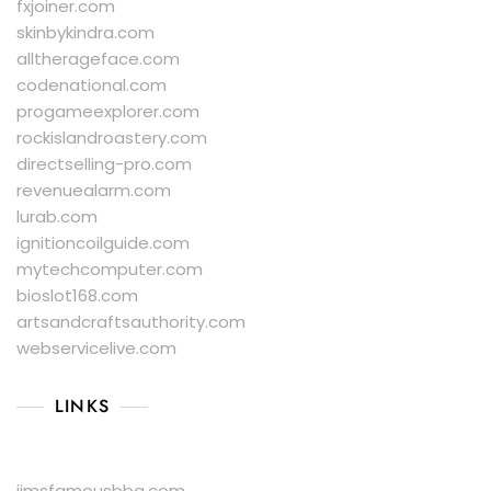
fxjoiner.com
skinbykindra.com
alltherageface.com
codenational.com
progameexplorer.com
rockislandroastery.com
directselling-pro.com
revenuealarm.com
lurab.com
ignitioncoilguide.com
mytechcomputer.com
bioslot168.com
artsandcraftsauthority.com
webservicelive.com
LINKS
jimsfamousbbq.com