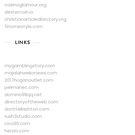
casinoglamour.org
dextercoin.io
christianarticledirectory.org
5homestyle.com
LINKS
mygamblingstory.com
majalahwekonews.com
2017hoganoutlet.com
pelmanec.com
domino99qq.net
directoryoftheweb.com
donttellashton.com
rush3studio.com
roro90.com
herzio.com