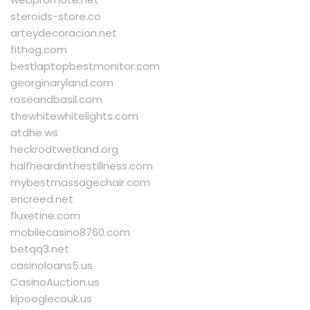
steroids-store.co
arteydecoracion.net
fithog.com
bestlaptopbestmonitor.com
georginaryland.com
roseandbasil.com
thewhitewhitelights.com
atdhe.ws
heckrodtwetland.org
halfheardinthestillness.com
mybestmassagechair.com
ericreed.net
fluxetine.com
mobilecasino8760.com
betqq3.net
casinoloans5.us
CasinoAuction.us
kipooglecouk.us