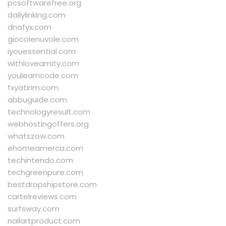
pcsoftwarefree.org
dailylinking.com
dnafyx.com
giocolenuvole.com
iyouessential.com
withloveamity.com
youlearncode.com
fxyatirim.com
abbuguide.com
technologyresult.com
webhostingoffers.org
whatszow.com
ehomeamerca.com
techintendo.com
techgreenpure.com
bestdropshipstore.com
cartelreviews.com
surfsway.com
nailartproduct.com