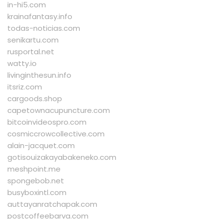
in-hi5.com
krainafantasy.info
todas-noticias.com
senikartu.com
rusportal.net
watty.io
livinginthesun.info
itsriz.com
cargoods.shop
capetownacupuncture.com
bitcoinvideospro.com
cosmiccrowcollective.com
alain-jacquet.com
gotisouizakayabakeneko.com
meshpoint.me
spongebob.net
busyboxintl.com
auttayanratchapak.com
postcoffeebarva.com