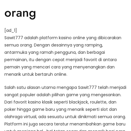
orang
[ad_1]
Sawit777 adalah platform kasino online yang dibicarakan
semua orang. Dengan desainnya yang ramping,
antarmuka yang ramah pengguna, dan berbagai
permainan, itu dengan cepat menjadi favorit di antara
pemain yang mencari cara yang menyenangkan dan
menarik untuk bertaruh online.
Salah satu alasan utama mengapa Sawit777 telah menjadi
sangat populer adalah pilihan game yang mengesankan.
Dari favorit kasino klasik seperti blackjack, roulette, dan
poker hingga game baru yang menarik seperti slot dan
olahraga virtual, ada sesuatu untuk dinikmati semua orang.
Platform ini juga secara teratur menambahkan game baru