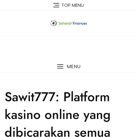
Skip
TOP MENU
to
content
MENU
Sawit777: Platform
kasino online yang
dibicarakan semua