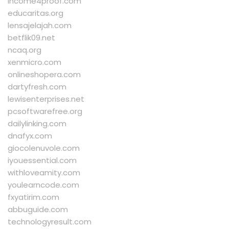
income4proof.com
educaritas.org
lensajelajah.com
betflik09.net
ncaq.org
xenmicro.com
onlineshopera.com
dartyfresh.com
lewisenterprises.net
pcsoftwarefree.org
dailylinking.com
dnafyx.com
giocolenuvole.com
iyouessential.com
withloveamity.com
youlearncode.com
fxyatirim.com
abbuguide.com
technologyresult.com