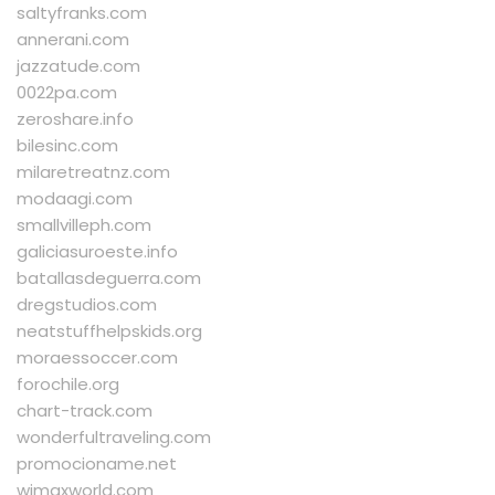
saltyfranks.com
annerani.com
jazzatude.com
0022pa.com
zeroshare.info
bilesinc.com
milaretreatnz.com
modaagi.com
smallvilleph.com
galiciasuroeste.info
batallasdeguerra.com
dregstudios.com
neatstuffhelpskids.org
moraessoccer.com
forochile.org
chart-track.com
wonderfultraveling.com
promocioname.net
wimaxworld.com