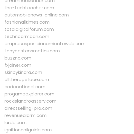
dreamhousehack.com
the-techteacher.com
automobilenews-online.com
fashionalltimes.com
totaldigitalforum.com
technoarmaan.com
empresasposicionamientoweb.com
tonybestcosmetics.com
buzznc.com
fxjoiner.com
skinbykindra.com
alltherageface.com
codenational.com
progameexplorer.com
rockislandroastery.com
directselling-pro.com
revenuealarm.com
lurab.com
ignitioncoilguide.com