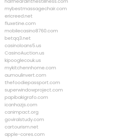
halfheardinthestillness.com
mybestmassagechair.com
ericreed.net
fluxetine.com
mobilecasino8760.com
betqq3.net
casinoloans5.us
CasinoAuction.us
kipooglecouk.us
mykitchennhome.com
aumoulinvert.com
thefoodiepassport.com
superwindowproject.com
papibakigrafo.com
icanhazjs.com
canimpact.org
goviralstudy.com
cartourism.net
apple-cores.com