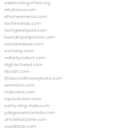
webhostingoffers.org
whatszow.com
ehomeamerca.com
techintendo.com
techgreenpure.com
bestdropshipstore.com
cartelreviews.com
surfsway.com
nailartproduct.com
digitactseed.com
lvlcraft.com
90secondmoneyloans.com
xenmicro.com
rodrovers.com
tripssolution.com
satta-king-india.com
yukigassencanada.com
articlehorizone.com
yuqqbbzp.com