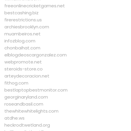
freeonlinecricketgames.net
bestcashing.biz
firerestrictions.us
archiesbrooklyn.com
muambeiros.net
infozblog.com
chonbaihat.com
elblogdeoscargonzalez.com
webpromote.net
steroids-store.co
arteydecoracion.net
fithog.com
bestlaptopbestmonitor.com
georginaryland.com
roseandbasil.com
thewhitewhitelights.com
atdhe.ws
heckrodtwetland.org