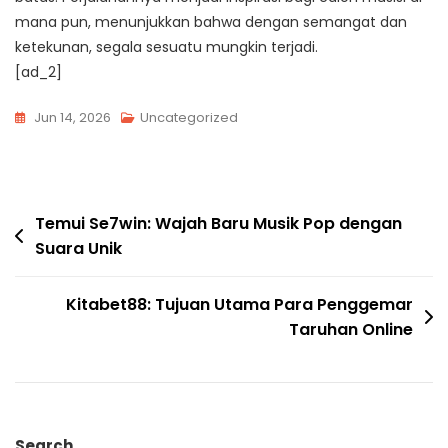
mana pun, menunjukkan bahwa dengan semangat dan
ketekunan, segala sesuatu mungkin terjadi.
[ad_2]
Jun 14, 2026
Uncategorized
Post
Temui Se7win: Wajah Baru Musik Pop dengan
Suara Unik
navigation
Kitabet88: Tujuan Utama Para Penggemar
Taruhan Online
Search