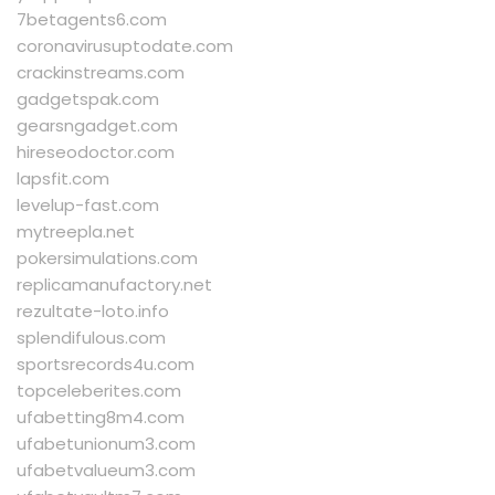
7betagents6.com
coronavirusuptodate.com
crackinstreams.com
gadgetspak.com
gearsngadget.com
hireseodoctor.com
lapsfit.com
levelup-fast.com
mytreepla.net
pokersimulations.com
replicamanufactory.net
rezultate-loto.info
splendifulous.com
sportsrecords4u.com
topceleberites.com
ufabetting8m4.com
ufabetunionum3.com
ufabetvalueum3.com