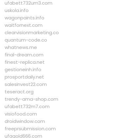
ufabett732um3.com
uskola.info
wagonpaints.info
waitfornext.com
clearvisionmarketing.co
quantum-code.co
whatnews.me
final-dream.com
finest-replica.net
gestioneinh.info
prosportdaily.net
salesinvest22.com
teseract.org
trendy-ama-shop.com
ufabett732m7.com
visiofood.com
droidwindow.com
freeprsubmission.com
ufagold666.com