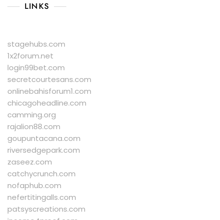
LINKS
stagehubs.com
1x2forum.net
login99bet.com
secretcourtesans.com
onlinebahisforum1.com
chicagoheadline.com
camming.org
rajalion88.com
goupuntacana.com
riversedgepark.com
zaseez.com
catchycrunch.com
nofaphub.com
nefertitingalls.com
patsyscreations.com