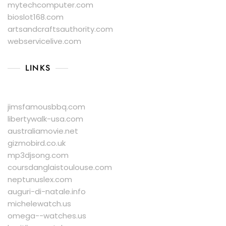
mytechcomputer.com
bioslot168.com
artsandcraftsauthority.com
webservicelive.com
LINKS
jimsfamousbbq.com
libertywalk-usa.com
australiamovie.net
gizmobird.co.uk
mp3djsong.com
coursdanglaistoulouse.com
neptunuslex.com
auguri-di-natale.info
michelewatch.us
omega--watches.us