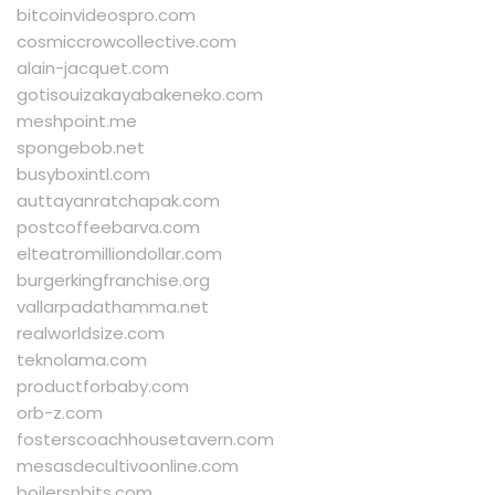
bitcoinvideospro.com
cosmiccrowcollective.com
alain-jacquet.com
gotisouizakayabakeneko.com
meshpoint.me
spongebob.net
busyboxintl.com
auttayanratchapak.com
postcoffeebarva.com
elteatromilliondollar.com
burgerkingfranchise.org
vallarpadathamma.net
realworldsize.com
teknolama.com
productforbaby.com
orb-z.com
fosterscoachhousetavern.com
mesasdecultivoonline.com
boilersnbits.com