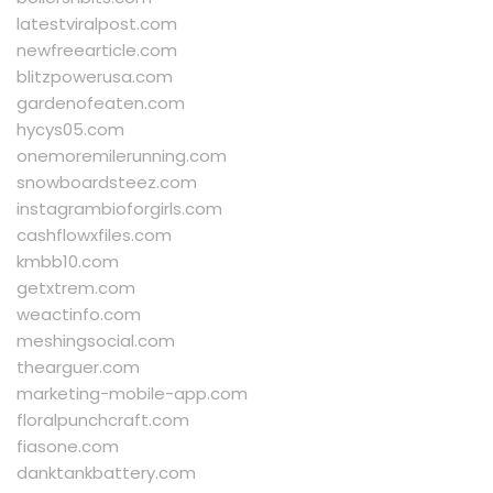
latestviralpost.com
newfreearticle.com
blitzpowerusa.com
gardenofeaten.com
hycys05.com
onemoremilerunning.com
snowboardsteez.com
instagrambioforgirls.com
cashflowxfiles.com
kmbb10.com
getxtrem.com
weactinfo.com
meshingsocial.com
thearguer.com
marketing-mobile-app.com
floralpunchcraft.com
fiasone.com
danktankbattery.com