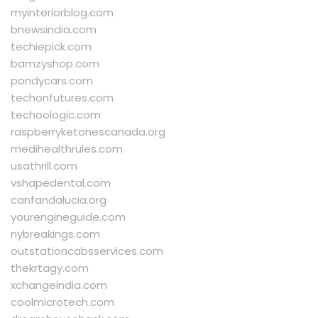
myinteriorblog.com
bnewsindia.com
techiepick.com
bamzyshop.com
pondycars.com
techonfutures.com
techoologic.com
raspberryketonescanada.org
medihealthrules.com
usathrill.com
vshapedental.com
canfandalucia.org
yourengineguide.com
nybreakings.com
outstationcabsservices.com
thekrtagy.com
xchangeindia.com
coolmicrotech.com