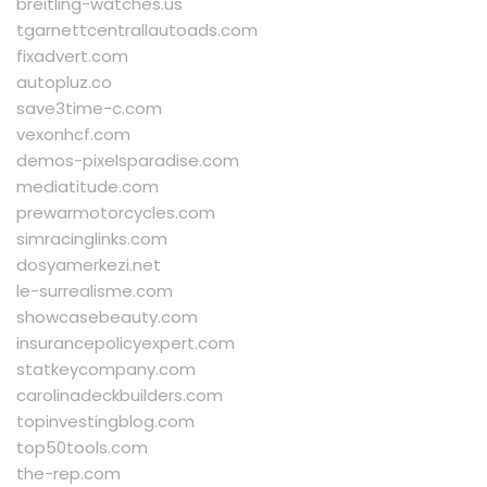
breitling-watches.us
tgarnettcentrallautoads.com
fixadvert.com
autopluz.co
save3time-c.com
vexonhcf.com
demos-pixelsparadise.com
mediatitude.com
prewarmotorcycles.com
simracinglinks.com
dosyamerkezi.net
le-surrealisme.com
showcasebeauty.com
insurancepolicyexpert.com
statkeycompany.com
carolinadeckbuilders.com
topinvestingblog.com
top50tools.com
the-rep.com