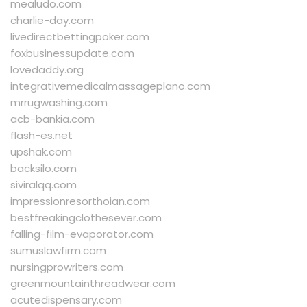
mealudo.com
charlie-day.com
livedirectbettingpoker.com
foxbusinessupdate.com
lovedaddy.org
integrativemedicalmassageplano.com
mrrugwashing.com
acb-bankia.com
flash-es.net
upshak.com
backsilo.com
siviralqq.com
impressionresorthoian.com
bestfreakingclothesever.com
falling-film-evaporator.com
sumuslawfirm.com
nursingprowriters.com
greenmountainthreadwear.com
acutedispensary.com