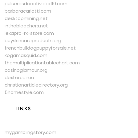
pulserasdeactividad10.com
barbaracarlotti.com
desktopmining.net
inthebleachers.net
lexapro-rx-store.com
buyskincareproducts.org
frenchbulldogpuppyforsale.net
kogamasquid.com
themultiplicationtablechart.com
casinoglamour.org
dextercoin.io
christianarticledirectory.org
5homestyle.com
LINKS
mygamblingstory.com