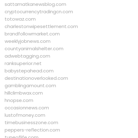
sattamatkanewsblog.com
cryptocurrencytradingcn.com
totowaz.com
charlestonwipesettlement.com
brandfollowmarket.com
weeklyjobnews.com
countyanimalshelter.com
adwebtagging.com
ranksuperior.net
babystepahead.com
destinationoverlooked.com
gamblingamount.com
hillclimbwax.com
hnopse.com
occasionnews.com
lustofmoney.com
timebusinesszone.com
peppers-reflection.com
tuneoflife.com