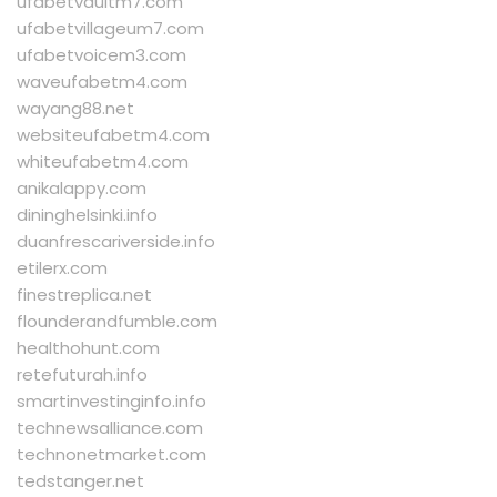
ufabetvaultm7.com
ufabetvillageum7.com
ufabetvoicem3.com
waveufabetm4.com
wayang88.net
websiteufabetm4.com
whiteufabetm4.com
anikalappy.com
dininghelsinki.info
duanfrescariverside.info
etilerx.com
finestreplica.net
flounderandfumble.com
healthohunt.com
retefuturah.info
smartinvestinginfo.info
technewsalliance.com
technonetmarket.com
tedstanger.net