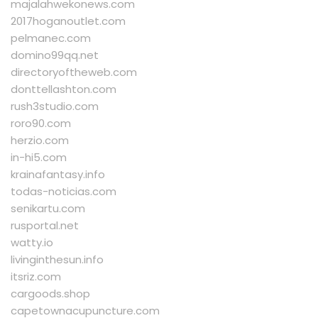
majalahwekonews.com
2017hoganoutlet.com
pelmanec.com
domino99qq.net
directoryoftheweb.com
donttellashton.com
rush3studio.com
roro90.com
herzio.com
in-hi5.com
krainafantasy.info
todas-noticias.com
senikartu.com
rusportal.net
watty.io
livinginthesun.info
itsriz.com
cargoods.shop
capetownacupuncture.com