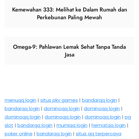
Kemewahan 333: Melihat ke Dalam Rumah dan
Perkebunan Paling Mewah
Omega-9: Pahlawan Lemak Sehat Tanpa Tanda
Jasa
menuqq login
|
situs pkv games
|
bandarqq login
|
bandarqq login
|
dominoqq login
|
dominoqq login
|
dominoqq login
|
dominoqq login
|
dominoqq login
|
pg
slot
|
bandarqq login
|
murniqq login
|
hematqq login
|
poker online
|
bandarqq login
|
situs qq terpercaya