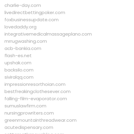
charlie-day.com
livedirectbettingpoker.com
foxbusinessupdate.com
lovedaddy.org
integrativemedicalmassageplano.com
mrrugwashing.com
acb-bankia.com
flash-es.net
upshak.com
backsilo.com
siviralqq.com
impressionresorthoian.com
bestfreakingclothesever.com
falling-film-evaporator.com
sumuslawfirm.com
nursingprowriters.com
greenmountainthreadwear.com
acutedispensary.com