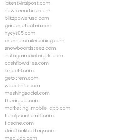
latestviralpost.com
newfreearticle.com
blitzpowerusa.com
gardenofeaten.com
hycys05.com
onemoremilerunning.com
snowboardsteez.com
instagrambioforgirls.com
cashflowxfiles.com
kmbb10.com
getxtrem.com
weactinfo.com
meshingsocial.com
thearguer.com
marketing-mobile-app.com
floralpunchcraft.com
fiasone.com
danktankbattery.com
mealudo.com