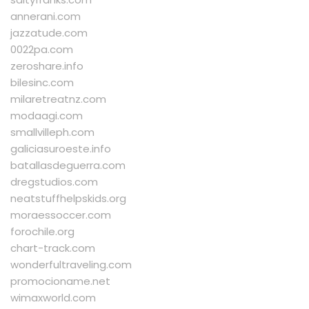
annerani.com
jazzatude.com
0022pa.com
zeroshare.info
bilesinc.com
milaretreatnz.com
modaagi.com
smallvilleph.com
galiciasuroeste.info
batallasdeguerra.com
dregstudios.com
neatstuffhelpskids.org
moraessoccer.com
forochile.org
chart-track.com
wonderfultraveling.com
promocioname.net
wimaxworld.com