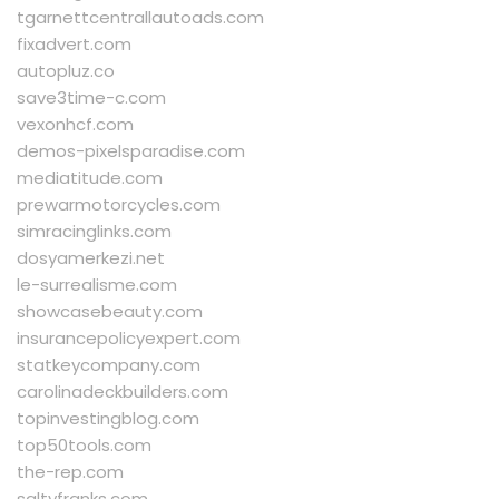
tgarnettcentrallautoads.com
fixadvert.com
autopluz.co
save3time-c.com
vexonhcf.com
demos-pixelsparadise.com
mediatitude.com
prewarmotorcycles.com
simracinglinks.com
dosyamerkezi.net
le-surrealisme.com
showcasebeauty.com
insurancepolicyexpert.com
statkeycompany.com
carolinadeckbuilders.com
topinvestingblog.com
top50tools.com
the-rep.com
saltyfranks.com