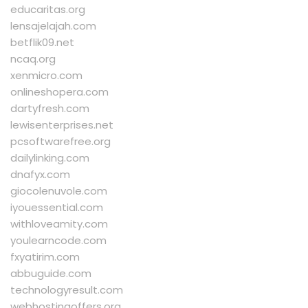
educaritas.org
lensajelajah.com
betflik09.net
ncaq.org
xenmicro.com
onlineshopera.com
dartyfresh.com
lewisenterprises.net
pcsoftwarefree.org
dailylinking.com
dnafyx.com
giocolenuvole.com
iyouessential.com
withloveamity.com
youlearncode.com
fxyatirim.com
abbuguide.com
technologyresult.com
webhostingoffers.org