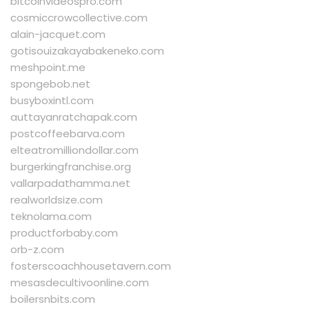
bitcoinvideospro.com
cosmiccrowcollective.com
alain-jacquet.com
gotisouizakayabakeneko.com
meshpoint.me
spongebob.net
busyboxintl.com
auttayanratchapak.com
postcoffeebarva.com
elteatromilliondollar.com
burgerkingfranchise.org
vallarpadathamma.net
realworldsize.com
teknolama.com
productforbaby.com
orb-z.com
fosterscoachhousetavern.com
mesasdecultivoonline.com
boilersnbits.com