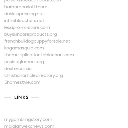
barbaracarlotti.com
desktopmining.net
inthebleachers.net
lexapro-rx-store.com
buyskincareproducts.org
frenchbulldogpuppyforsale.net
kogamasquid.com
themultiplicationtablechart.com
casinoglamour.org
dextercoin.io
christianarticledirectory.org
5homestyle.com
LINKS
mygamblingstory.com
majalahwekonews.com