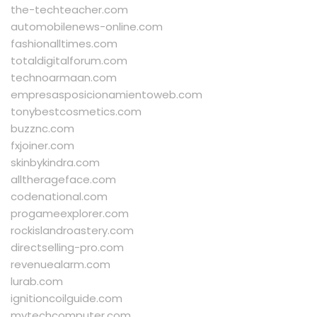
the-techteacher.com
automobilenews-online.com
fashionalltimes.com
totaldigitalforum.com
technoarmaan.com
empresasposicionamientoweb.com
tonybestcosmetics.com
buzznc.com
fxjoiner.com
skinbykindra.com
alltherageface.com
codenational.com
progameexplorer.com
rockislandroastery.com
directselling-pro.com
revenuealarm.com
lurab.com
ignitioncoilguide.com
mytechcomputer.com