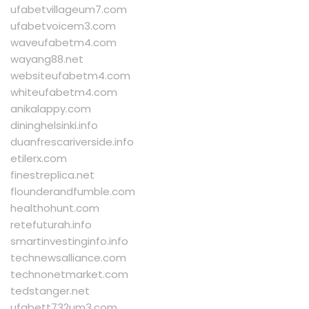
ufabetvillageum7.com
ufabetvoicem3.com
waveufabetm4.com
wayang88.net
websiteufabetm4.com
whiteufabetm4.com
anikalappy.com
dininghelsinki.info
duanfrescariverside.info
etilerx.com
finestreplica.net
flounderandfumble.com
healthohunt.com
retefuturah.info
smartinvestinginfo.info
technewsalliance.com
technonetmarket.com
tedstanger.net
ufabett732um3.com