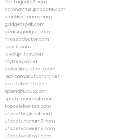
7betagents6.com
coronavirusuptodate.com
crackinstreams.com
gadgetspak.com
gearsngadget.com
hireseodoctor.com
lapsfit.com
levelup-fast.com
mytreepla.net
pokersimulations.com
replicamanufactory.net
rezultate-loto.info
splendifulous.com
sportsrecords4u.com
topceleberites.com
ufabetting8m4.com
ufabetunionum3.com
ufabetvalueum3.com
ufabetvaultm7.com