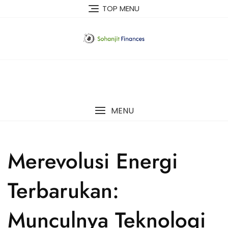
Skip
TOP MENU
to
content
MENU
Merevolusi Energi
Terbarukan:
Munculnya Teknologi