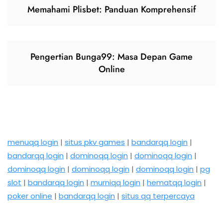
Memahami Plisbet: Panduan Komprehensif
Pengertian Bunga99: Masa Depan Game
Online
menuqq login
|
situs pkv games
|
bandarqq login
|
bandarqq login
|
dominoqq login
|
dominoqq login
|
dominoqq login
|
dominoqq login
|
dominoqq login
|
pg
slot
|
bandarqq login
|
murniqq login
|
hematqq login
|
poker online
|
bandarqq login
|
situs qq terpercaya