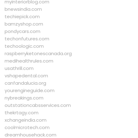
myinteriorblog.com
bnewsindia.com
techiepick.com
bamzyshop.com
pondycars.com
techonfutures.com
techoologic.com
raspberryketonescanada.org
medihealthrules.com
usathrill.com
vshapedental.com
canfandalucia.org
yourengineguide.com
nybreakings.com
outstationcabsservices.com
thekrtagy.com
xchangeindia.com
coolmicrotech.com
dreamhousehack.com