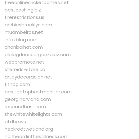
freeonlinecricketgames.net
bestcashing.biz
firerestrictions.us
archiesbrooklyn.com
muambeiros.net
infozblog.com
chonbaihat.com
elblogdeoscargonzalez.com
webpromote.net
steroids-store.co
arteydecoracion.net
fithog.com
bestlaptopbestmonitor.com
georginaryland.com
roseandbasil.com
thewhitewhitelights.com
atdhe.ws
heckrodtwetland.org
halfheardinthestillness.com