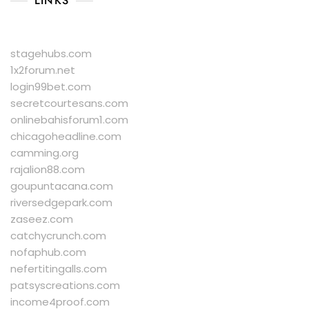
LINKS
stagehubs.com
1x2forum.net
login99bet.com
secretcourtesans.com
onlinebahisforum1.com
chicagoheadline.com
camming.org
rajalion88.com
goupuntacana.com
riversedgepark.com
zaseez.com
catchycrunch.com
nofaphub.com
nefertitingalls.com
patsyscreations.com
income4proof.com