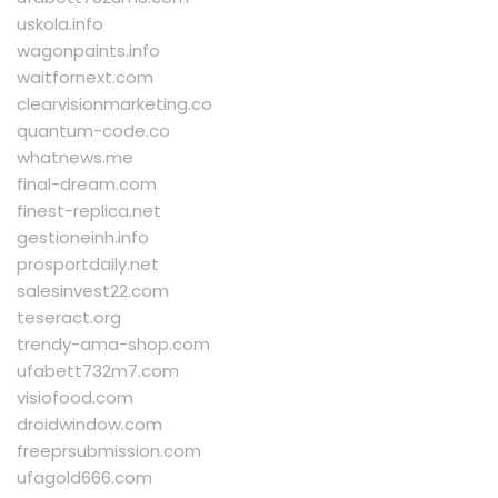
uskola.info
wagonpaints.info
waitfornext.com
clearvisionmarketing.co
quantum-code.co
whatnews.me
final-dream.com
finest-replica.net
gestioneinh.info
prosportdaily.net
salesinvest22.com
teseract.org
trendy-ama-shop.com
ufabett732m7.com
visiofood.com
droidwindow.com
freeprsubmission.com
ufagold666.com