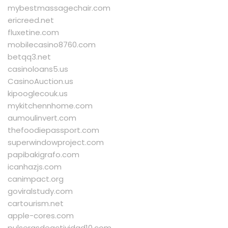
mybestmassagechair.com
ericreed.net
fluxetine.com
mobilecasino8760.com
betqq3.net
casinoloans5.us
CasinoAuction.us
kipooglecouk.us
mykitchennhome.com
aumoulinvert.com
thefoodiepassport.com
superwindowproject.com
papibakigrafo.com
icanhazjs.com
canimpact.org
goviralstudy.com
cartourism.net
apple-cores.com
pulserasdeactividad10.com