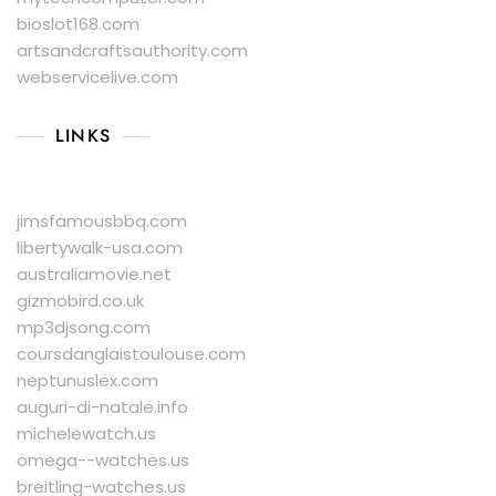
bioslot168.com
artsandcraftsauthority.com
webservicelive.com
LINKS
jimsfamousbbq.com
libertywalk-usa.com
australiamovie.net
gizmobird.co.uk
mp3djsong.com
coursdanglaistoulouse.com
neptunuslex.com
auguri-di-natale.info
michelewatch.us
omega--watches.us
breitling-watches.us