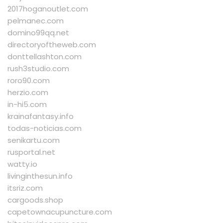
2017hoganoutlet.com
pelmanec.com
domino99qq.net
directoryoftheweb.com
donttellashton.com
rush3studio.com
roro90.com
herzio.com
in-hi5.com
krainafantasy.info
todas-noticias.com
senikartu.com
rusportal.net
watty.io
livinginthesun.info
itsriz.com
cargoods.shop
capetownacupuncture.com