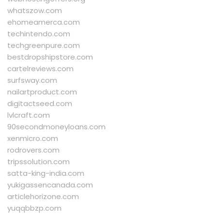
whatszow.com
ehomeamerca.com
techintendo.com
techgreenpure.com
bestdropshipstore.com
cartelreviews.com
surfsway.com
nailartproduct.com
digitactseed.com
lvlcraft.com
90secondmoneyloans.com
xenmicro.com
rodrovers.com
tripssolution.com
satta-king-india.com
yukigassencanada.com
articlehorizone.com
yuqqbbzp.com