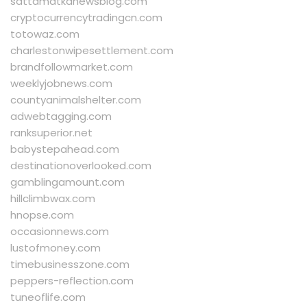
sattamatkanewsblog.com
cryptocurrencytradingcn.com
totowaz.com
charlestonwipesettlement.com
brandfollowmarket.com
weeklyjobnews.com
countyanimalshelter.com
adwebtagging.com
ranksuperior.net
babystepahead.com
destinationoverlooked.com
gamblingamount.com
hillclimbwax.com
hnopse.com
occasionnews.com
lustofmoney.com
timebusinesszone.com
peppers-reflection.com
tuneoflife.com