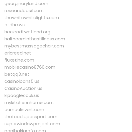
georginaryland.com
roseandbasil.com
thewhitewhitelights.com
atdhe.ws
heckrodtwetland.org
halfheardinthestillness.com
mybestmassagechair.com
ericreed.net
fluxetine.com
mobilecasino8760.com
betqq3.net
casinoloans5.us
CasinoAuction.us
kipooglecouk.us
mykitchennhome.com
aumoulinvert.com
thefoodiepassport.com
superwindowproject.com
papibakigrafo.com