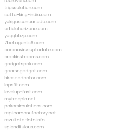
rodrovers.com
tripssolution.com
satta-king-india.com
yukigassencanada.com
articlehorizone.com
yuqqbbzp.com
7betagents6.com
coronavirusuptodate.com
crackinstreams.com
gadgetspak.com
gearsngadget.com
hireseodoctor.com
lapsfit.com
levelup-fast.com
mytreepla.net
pokersimulations.com
replicamanufactory.net
rezultate-loto.info
splendifulous.com