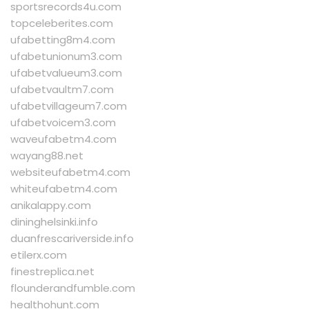
sportsrecords4u.com
topceleberites.com
ufabetting8m4.com
ufabetunionum3.com
ufabetvalueum3.com
ufabetvaultm7.com
ufabetvillageum7.com
ufabetvoicem3.com
waveufabetm4.com
wayang88.net
websiteufabetm4.com
whiteufabetm4.com
anikalappy.com
dininghelsinki.info
duanfrescariverside.info
etilerx.com
finestreplica.net
flounderandfumble.com
healthohunt.com