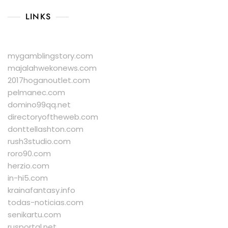
LINKS
mygamblingstory.com
majalahwekonews.com
2017hoganoutlet.com
pelmanec.com
domino99qq.net
directoryoftheweb.com
donttellashton.com
rush3studio.com
roro90.com
herzio.com
in-hi5.com
krainafantasy.info
todas-noticias.com
senikartu.com
rusportal.net