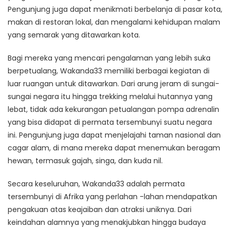
Pengunjung juga dapat menikmati berbelanja di pasar kota,
makan di restoran lokal, dan mengalami kehidupan malam
yang semarak yang ditawarkan kota.
Bagi mereka yang mencari pengalaman yang lebih suka
berpetualang, Wakanda33 memiliki berbagai kegiatan di
luar ruangan untuk ditawarkan. Dari arung jeram di sungai-
sungai negara itu hingga trekking melalui hutannya yang
lebat, tidak ada kekurangan petualangan pompa adrenalin
yang bisa didapat di permata tersembunyi suatu negara
ini. Pengunjung juga dapat menjelajahi taman nasional dan
cagar alam, di mana mereka dapat menemukan beragam
hewan, termasuk gajah, singa, dan kuda nil.
Secara keseluruhan, Wakanda33 adalah permata
tersembunyi di Afrika yang perlahan -lahan mendapatkan
pengakuan atas keajaiban dan atraksi uniknya. Dari
keindahan alamnya yang menakjubkan hingga budaya