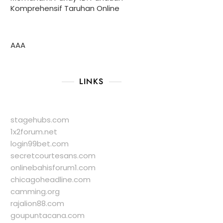
Komprehensif Taruhan Online
AAA
LINKS
stagehubs.com
1x2forum.net
login99bet.com
secretcourtesans.com
onlinebahisforum1.com
chicagoheadline.com
camming.org
rajalion88.com
goupuntacana.com