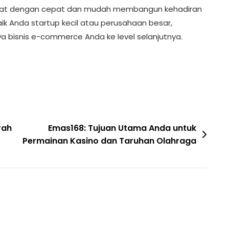
apat dengan cepat dan mudah membangun kehadiran
ik Anda startup kecil atau perusahaan besar,
isnis e-commerce Anda ke level selanjutnya.
rah
Emas168: Tujuan Utama Anda untuk
Permainan Kasino dan Taruhan Olahraga