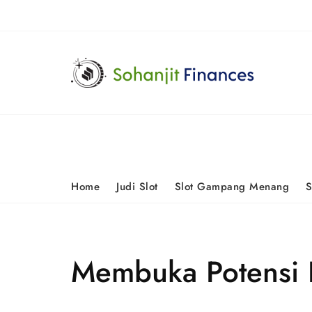
Skip
to
content
Home
Judi Slot
Slot Gampang Menang
S
Membuka Potensi