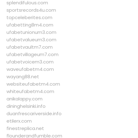
splendifulous.com
sportsrecords4u.com
topceleberites.com
ufabetting8m4.com
ufabetunionum3.com
ufabetvalueum3.com
ufabetvaultm7.com
ufabetvillageum7.com
ufabetvoicem3.com
waveufabetm4.com
wayang88.net
websiteufabetm4.com
whiteufabetm4.com
anikalappy.com
dininghelsinki.info
duanfrescariverside.info
etilerx.com
finestreplica.net
flounderandfumble.com