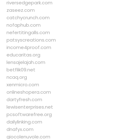
riversedgepark.com
zaseez.com
catchycrunch.com
nofaphub.com
nefertitingalls.com
patsyscreations.com
income4proof.com
educaritas.org
lensajelajah.com
betflik09.net
ncaq.org
xenmicro.com
onlineshopera.com
dartyfresh.com
lewisenterprises.net
pcsoftwarefree.org
dailylinking.com
dnafyx.com
giocolenuvole.com