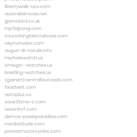
libertywalk-usa.com
australiamovie.net
gizmobird.co.uk
mp3djsong.com
coursdanglaistoulouse.com
neptunuslex.com
auguri-di-natale.info
michelewatch.us
omega--watches.us
breitling-watches.us
tgarnettcentrallautoads.com
fixadvert.com
autopluz.co
save3time-c.com
vexonhcf.com
demos-pixelsparadise.com
mediatitude.com
prewarmotorcycles.com