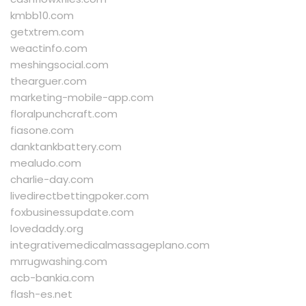
kmbb10.com
getxtrem.com
weactinfo.com
meshingsocial.com
thearguer.com
marketing-mobile-app.com
floralpunchcraft.com
fiasone.com
danktankbattery.com
mealudo.com
charlie-day.com
livedirectbettingpoker.com
foxbusinessupdate.com
lovedaddy.org
integrativemedicalmassageplano.com
mrrugwashing.com
acb-bankia.com
flash-es.net