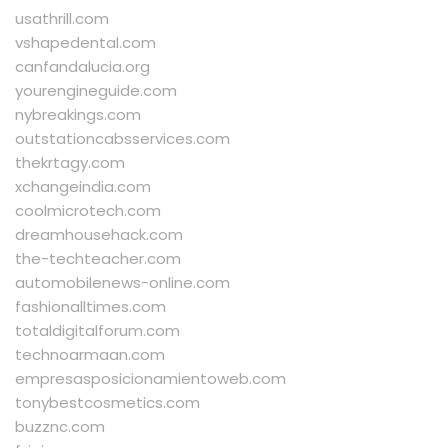
usathrill.com
vshapedental.com
canfandalucia.org
yourengineguide.com
nybreakings.com
outstationcabsservices.com
thekrtagy.com
xchangeindia.com
coolmicrotech.com
dreamhousehack.com
the-techteacher.com
automobilenews-online.com
fashionalltimes.com
totaldigitalforum.com
technoarmaan.com
empresasposicionamientoweb.com
tonybestcosmetics.com
buzznc.com