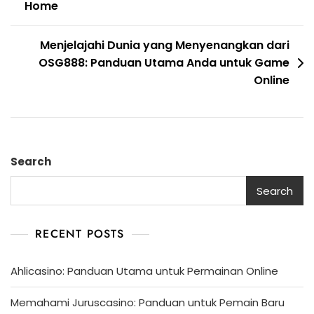
Home
Menjelajahi Dunia yang Menyenangkan dari
OSG888: Panduan Utama Anda untuk Game
Online
Search
Search
RECENT POSTS
Ahlicasino: Panduan Utama untuk Permainan Online
Memahami Juruscasino: Panduan untuk Pemain Baru