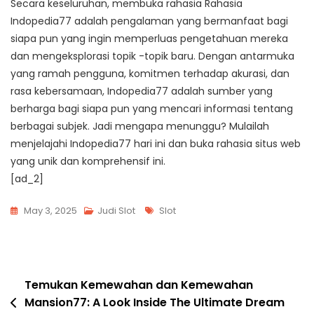
Secara keseluruhan, membuka rahasia Rahasia
Indopedia77 adalah pengalaman yang bermanfaat bagi
siapa pun yang ingin memperluas pengetahuan mereka
dan mengeksplorasi topik -topik baru. Dengan antarmuka
yang ramah pengguna, komitmen terhadap akurasi, dan
rasa kebersamaan, Indopedia77 adalah sumber yang
berharga bagi siapa pun yang mencari informasi tentang
berbagai subjek. Jadi mengapa menunggu? Mulailah
menjelajahi Indopedia77 hari ini dan buka rahasia situs web
yang unik dan komprehensif ini.
[ad_2]
Tags
May 3, 2025
Judi Slot
Slot
Post
Temukan Kemewahan dan Kemewahan
Mansion77: A Look Inside The Ultimate Dream
navigation