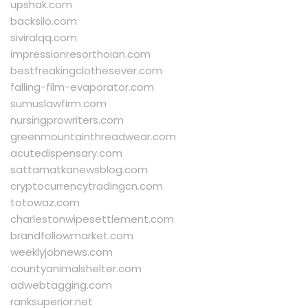
upshak.com
backsilo.com
siviralqq.com
impressionresorthoian.com
bestfreakingclothesever.com
falling-film-evaporator.com
sumuslawfirm.com
nursingprowriters.com
greenmountainthreadwear.com
acutedispensary.com
sattamatkanewsblog.com
cryptocurrencytradingcn.com
totowaz.com
charlestonwipesettlement.com
brandfollowmarket.com
weeklyjobnews.com
countyanimalshelter.com
adwebtagging.com
ranksuperior.net