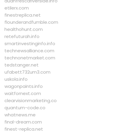
duanfrescariverside.info
etilerx.com
finestreplica.net
flounderandfumble.com
healthohunt.com
retefuturah.info
smartinvestinginfo.info
technewsalliance.com
technonetmarket.com
tedstanger.net
ufabett732um3.com
uskola.info
wagonpaints.info
waitfornext.com
clearvisionmarketing.co
quantum-code.co
whatnews.me
final-dream.com
finest-replica.net