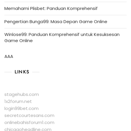
Memahami Plisbet: Panduan Komprehensif
Pengertian Bunga99: Masa Depan Game Online
Winlose99: Panduan Komprehensif untuk Kesuksesan
Game Online
AAA
LINKS
stagehubs.com
1x2forum.net
login99bet.com
secretcourtesans.com
onlinebahisforum1.com
chicagoheadline.com