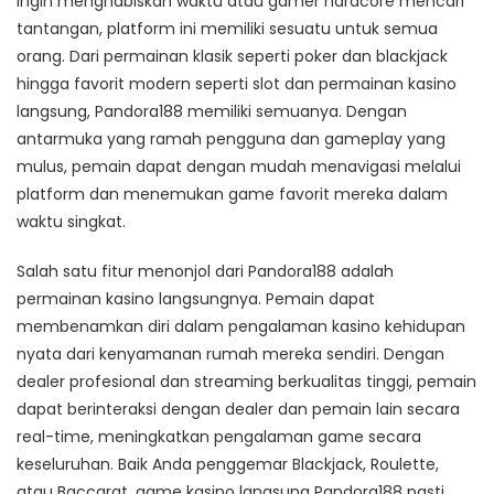
ingin menghabiskan waktu atau gamer hardcore mencari
tantangan, platform ini memiliki sesuatu untuk semua
orang. Dari permainan klasik seperti poker dan blackjack
hingga favorit modern seperti slot dan permainan kasino
langsung, Pandora188 memiliki semuanya. Dengan
antarmuka yang ramah pengguna dan gameplay yang
mulus, pemain dapat dengan mudah menavigasi melalui
platform dan menemukan game favorit mereka dalam
waktu singkat.
Salah satu fitur menonjol dari Pandora188 adalah
permainan kasino langsungnya. Pemain dapat
membenamkan diri dalam pengalaman kasino kehidupan
nyata dari kenyamanan rumah mereka sendiri. Dengan
dealer profesional dan streaming berkualitas tinggi, pemain
dapat berinteraksi dengan dealer dan pemain lain secara
real-time, meningkatkan pengalaman game secara
keseluruhan. Baik Anda penggemar Blackjack, Roulette,
atau Baccarat, game kasino langsung Pandora188 pasti