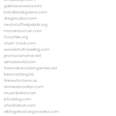
galiciasuroeste.info
batallasdeguerra.com
dregstudios.com
neatstuffhelpskids.org
moraessoccer.com
forochile.org
chart-track.com
wonderfultraveling.com
promocioname.net
wimaxworld.com
freeonlinecricketgames.net
bestcashing.biz
firerestrictions.us
archiesbrooklyn.com
muambeiros.net
infozblog.com
chonbaihat.com
elblogdeoscargonzalez.com