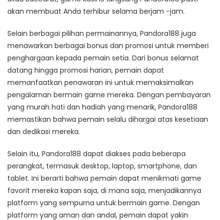
akan membuat Anda terhibur selama berjam -jam.
Selain berbagai pilihan permainannya, Pandora188 juga
menawarkan berbagai bonus dan promosi untuk memberi
penghargaan kepada pemain setia. Dari bonus selamat
datang hingga promosi harian, pemain dapat
memanfaatkan penawaran ini untuk memaksimalkan
pengalaman bermain game mereka. Dengan pembayaran
yang murah hati dan hadiah yang menarik, Pandora188
memastikan bahwa pemain selalu dihargai atas kesetiaan
dan dedikasi mereka.
Selain itu, Pandora188 dapat diakses pada beberapa
perangkat, termasuk desktop, laptop, smartphone, dan
tablet. Ini berarti bahwa pemain dapat menikmati game
favorit mereka kapan saja, di mana saja, menjadikannya
platform yang sempurna untuk bermain game. Dengan
platform yang aman dan andal, pemain dapat yakin