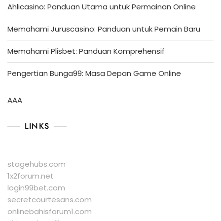
Ahlicasino: Panduan Utama untuk Permainan Online
Memahami Juruscasino: Panduan untuk Pemain Baru
Memahami Plisbet: Panduan Komprehensif
Pengertian Bunga99: Masa Depan Game Online
AAA
LINKS
stagehubs.com
1x2forum.net
login99bet.com
secretcourtesans.com
onlinebahisforum1.com