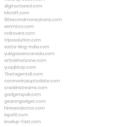
digitactseed.com
lvlcraft.com
90secondmoneyloans.com
xenmicro.com
rodrovers.com
tripssolution.com
satta-king-india.com
yukigassencanada.com
articlehorizone.com
yuqqbbzp.com
7betagents6.com
coronavirusuptodate.com
crackinstreams.com
gadgetspak.com
gearsngadget.com
hireseodoctor.com
lapsfit.com
levelup-fast.com