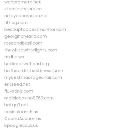
webpromote.net
steroids-store.co
arteydecoracion.net
fithog.com
bestlaptopbestmonitor.com
georginaryland.com
roseandbasil.com
thewhitewhitelights.com
atdhe.ws
heckrodtwetland.org
halfheardinthestillness.com
mybestmassagechair.com
ericreed.net
fluxetine.com
mobilecasino8760.com
betqq3.net
casinoloans5.us
CasinoAuction.us
kipooglecouk.us