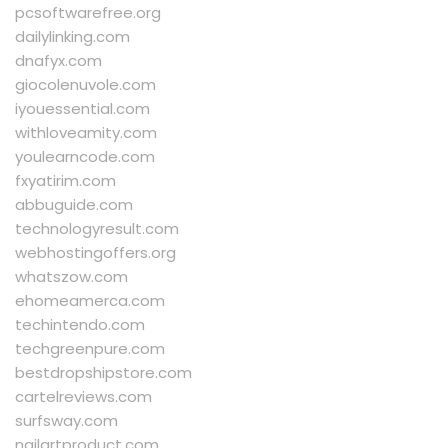
pcsoftwarefree.org
dailylinking.com
dnafyx.com
giocolenuvole.com
iyouessential.com
withloveamity.com
youlearncode.com
fxyatirim.com
abbuguide.com
technologyresult.com
webhostingoffers.org
whatszow.com
ehomeamerca.com
techintendo.com
techgreenpure.com
bestdropshipstore.com
cartelreviews.com
surfsway.com
nailartproduct.com