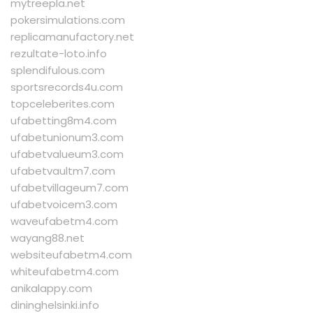
mytreepla.net
pokersimulations.com
replicamanufactory.net
rezultate-loto.info
splendifulous.com
sportsrecords4u.com
topceleberites.com
ufabetting8m4.com
ufabetunionum3.com
ufabetvalueum3.com
ufabetvaultm7.com
ufabetvillageum7.com
ufabetvoicem3.com
waveufabetm4.com
wayang88.net
websiteufabetm4.com
whiteufabetm4.com
anikalappy.com
dininghelsinki.info