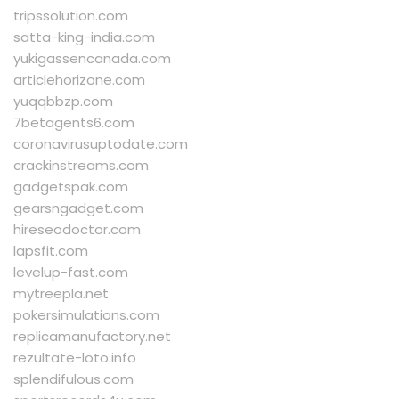
tripssolution.com
satta-king-india.com
yukigassencanada.com
articlehorizone.com
yuqqbbzp.com
7betagents6.com
coronavirusuptodate.com
crackinstreams.com
gadgetspak.com
gearsngadget.com
hireseodoctor.com
lapsfit.com
levelup-fast.com
mytreepla.net
pokersimulations.com
replicamanufactory.net
rezultate-loto.info
splendifulous.com