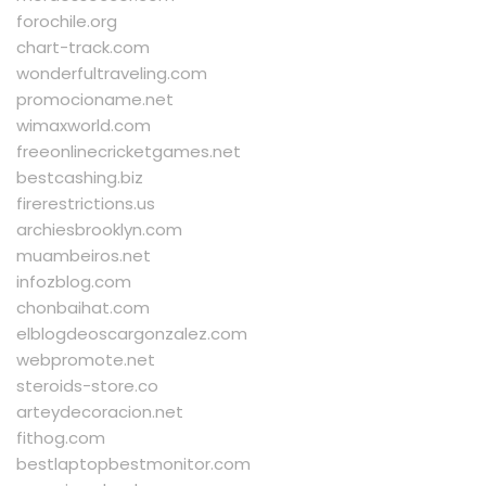
forochile.org
chart-track.com
wonderfultraveling.com
promocioname.net
wimaxworld.com
freeonlinecricketgames.net
bestcashing.biz
firerestrictions.us
archiesbrooklyn.com
muambeiros.net
infozblog.com
chonbaihat.com
elblogdeoscargonzalez.com
webpromote.net
steroids-store.co
arteydecoracion.net
fithog.com
bestlaptopbestmonitor.com