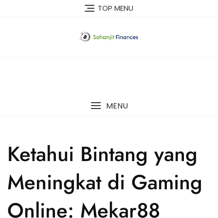
Skip
TOP MENU
to
content
MENU
Ketahui Bintang yang
Meningkat di Gaming
Online: Mekar88