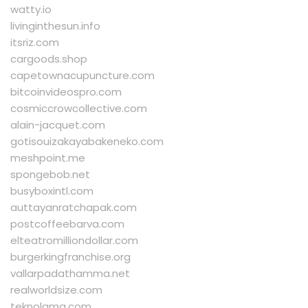
watty.io
livinginthesun.info
itsriz.com
cargoods.shop
capetownacupuncture.com
bitcoinvideospro.com
cosmiccrowcollective.com
alain-jacquet.com
gotisouizakayabakeneko.com
meshpoint.me
spongebob.net
busyboxintl.com
auttayanratchapak.com
postcoffeebarva.com
elteatromilliondollar.com
burgerkingfranchise.org
vallarpadathamma.net
realworldsize.com
teknolama.com