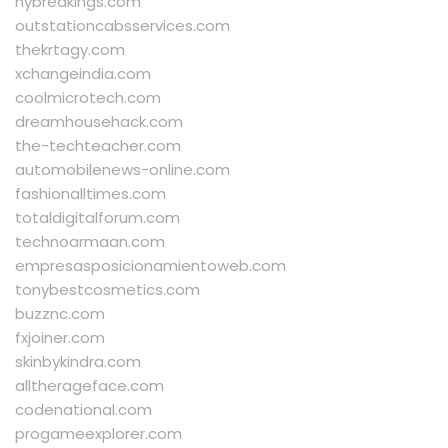
nybreakings.com
outstationcabsservices.com
thekrtagy.com
xchangeindia.com
coolmicrotech.com
dreamhousehack.com
the-techteacher.com
automobilenews-online.com
fashionalltimes.com
totaldigitalforum.com
technoarmaan.com
empresasposicionamientoweb.com
tonybestcosmetics.com
buzznc.com
fxjoiner.com
skinbykindra.com
alltherageface.com
codenational.com
progameexplorer.com