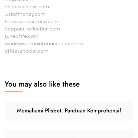
occasionnews.com
lustofmoney.com
timebusinesszone.com
peppers-reflection.com
tuneoflife.com
windowwellmaintenancepros.com
affiliateholder.com
You may also like these
Memahami Plisbet: Panduan Komprehensif