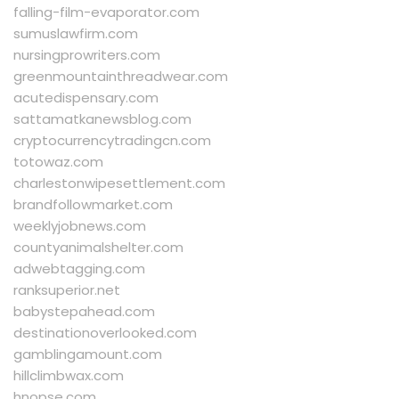
falling-film-evaporator.com
sumuslawfirm.com
nursingprowriters.com
greenmountainthreadwear.com
acutedispensary.com
sattamatkanewsblog.com
cryptocurrencytradingcn.com
totowaz.com
charlestonwipesettlement.com
brandfollowmarket.com
weeklyjobnews.com
countyanimalshelter.com
adwebtagging.com
ranksuperior.net
babystepahead.com
destinationoverlooked.com
gamblingamount.com
hillclimbwax.com
hnopse.com