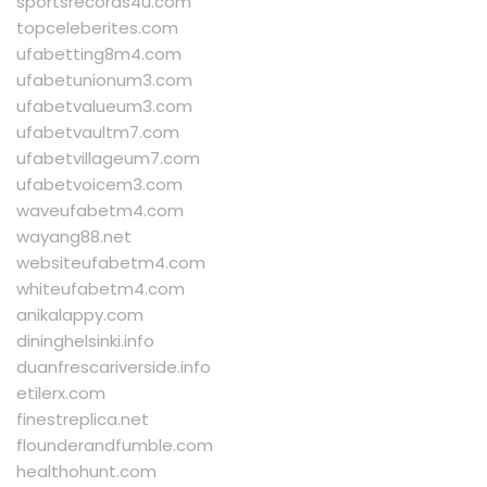
sportsrecords4u.com
topceleberites.com
ufabetting8m4.com
ufabetunionum3.com
ufabetvalueum3.com
ufabetvaultm7.com
ufabetvillageum7.com
ufabetvoicem3.com
waveufabetm4.com
wayang88.net
websiteufabetm4.com
whiteufabetm4.com
anikalappy.com
dininghelsinki.info
duanfrescariverside.info
etilerx.com
finestreplica.net
flounderandfumble.com
healthohunt.com