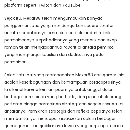
platform seperti Twitch dan YouTube.
Sejak itu, Mekar88 telah mengumpulkan banyak
penggemar setia yang mendengarkan secara teratur
untuk menontonnya bermain dan belajar dari teknik
permainannya. Kepribadiannya yang menarik dan sikap
ramah telah menjadikannya favorit di antara pemirsa,
yang menghargai keaslian dan dedikasinya pada
permainan.
Salah satu hal yang membedakan Mekar88 dari gamer lain
adalah keserbagunaan dan kemampuan beradaptasinya.
Ia dikenal karena kemampuannya untuk unggul dalam
berbagai permainan yang berbeda, dari penembak orang
pertama hingga permainan strategi dan segala sesuatu di
antaranya. Pemikiran strategis dan refleks cepatnya telah
membantunya mencapai kesuksesan dalam berbagai
genre game, menjadikannya lawan yang berpengetahuan