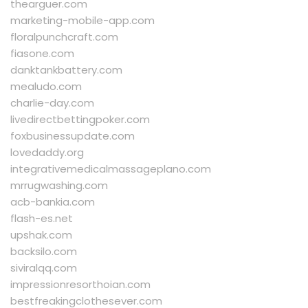
thearguer.com
marketing-mobile-app.com
floralpunchcraft.com
fiasone.com
danktankbattery.com
mealudo.com
charlie-day.com
livedirectbettingpoker.com
foxbusinessupdate.com
lovedaddy.org
integrativemedicalmassageplano.com
mrrugwashing.com
acb-bankia.com
flash-es.net
upshak.com
backsilo.com
siviralqq.com
impressionresorthoian.com
bestfreakingclothesever.com