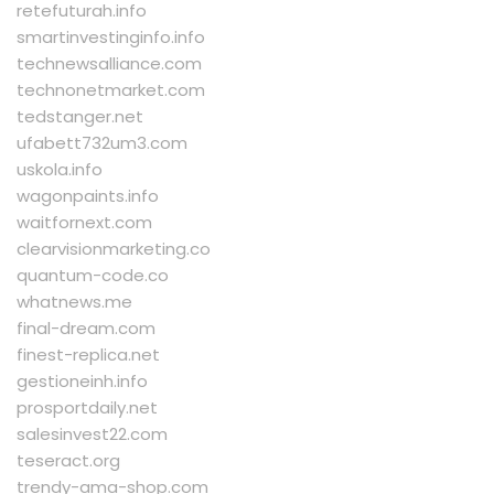
retefuturah.info
smartinvestinginfo.info
technewsalliance.com
technonetmarket.com
tedstanger.net
ufabett732um3.com
uskola.info
wagonpaints.info
waitfornext.com
clearvisionmarketing.co
quantum-code.co
whatnews.me
final-dream.com
finest-replica.net
gestioneinh.info
prosportdaily.net
salesinvest22.com
teseract.org
trendy-ama-shop.com