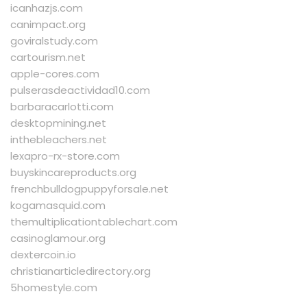
icanhazjs.com
canimpact.org
goviralstudy.com
cartourism.net
apple-cores.com
pulserasdeactividad10.com
barbaracarlotti.com
desktopmining.net
inthebleachers.net
lexapro-rx-store.com
buyskincareproducts.org
frenchbulldogpuppyforsale.net
kogamasquid.com
themultiplicationtablechart.com
casinoglamour.org
dextercoin.io
christianarticledirectory.org
5homestyle.com