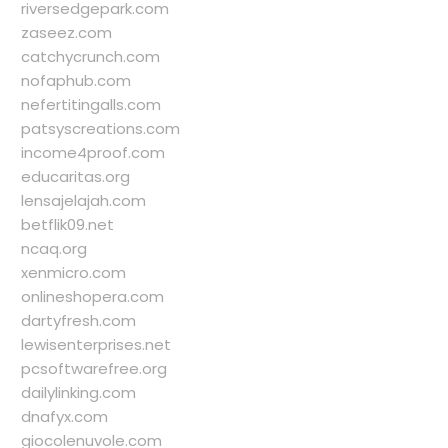
riversedgepark.com
zaseez.com
catchycrunch.com
nofaphub.com
nefertitingalls.com
patsyscreations.com
income4proof.com
educaritas.org
lensajelajah.com
betflik09.net
ncaq.org
xenmicro.com
onlineshopera.com
dartyfresh.com
lewisenterprises.net
pcsoftwarefree.org
dailylinking.com
dnafyx.com
giocolenuvole.com