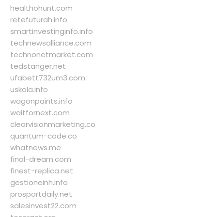
healthohunt.com
retefuturah.info
smartinvestinginfo.info
technewsalliance.com
technonetmarket.com
tedstanger.net
ufabett732um3.com
uskola.info
wagonpaints.info
waitfornext.com
clearvisionmarketing.co
quantum-code.co
whatnews.me
final-dream.com
finest-replica.net
gestioneinh.info
prosportdaily.net
salesinvest22.com