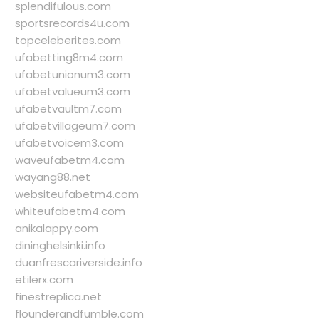
splendifulous.com
sportsrecords4u.com
topceleberites.com
ufabetting8m4.com
ufabetunionum3.com
ufabetvalueum3.com
ufabetvaultm7.com
ufabetvillageum7.com
ufabetvoicem3.com
waveufabetm4.com
wayang88.net
websiteufabetm4.com
whiteufabetm4.com
anikalappy.com
dininghelsinki.info
duanfrescariverside.info
etilerx.com
finestreplica.net
flounderandfumble.com