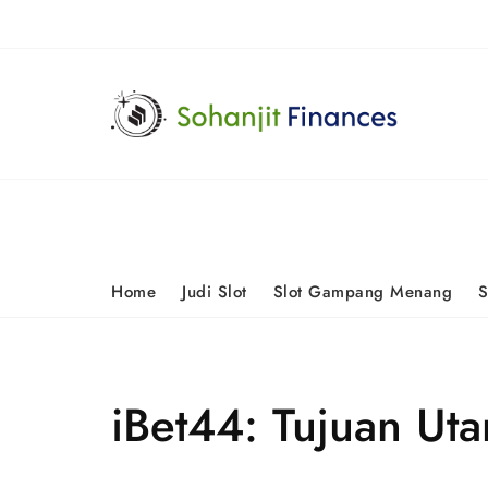
Skip
to
content
Home
Judi Slot
Slot Gampang Menang
S
iBet44: Tujuan Ut