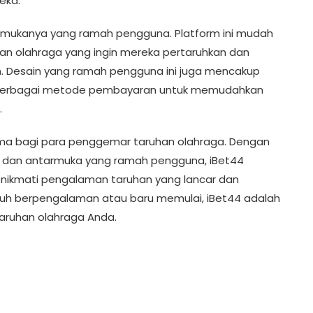
eka.
tarmukanya yang ramah pengguna. Platform ini mudah
 olahraga yang ingin mereka pertaruhkan dan
. Desain yang ramah pengguna ini juga mencakup
 berbagai metode pembayaran untuk memudahkan
.
ama bagi para penggemar taruhan olahraga. Dengan
f, dan antarmuka yang ramah pengguna, iBet44
nikmati pengalaman taruhan yang lancar dan
uh berpengalaman atau baru memulai, iBet44 adalah
aruhan olahraga Anda.