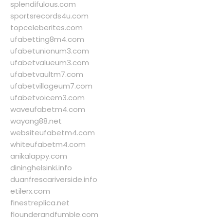
splendifulous.com
sportsrecords4u.com
topceleberites.com
ufabetting8m4.com
ufabetunionum3.com
ufabetvalueum3.com
ufabetvaultm7.com
ufabetvillageum7.com
ufabetvoicem3.com
waveufabetm4.com
wayang88.net
websiteufabetm4.com
whiteufabetm4.com
anikalappy.com
dininghelsinki.info
duanfrescariverside.info
etilerx.com
finestreplica.net
flounderandfumble.com