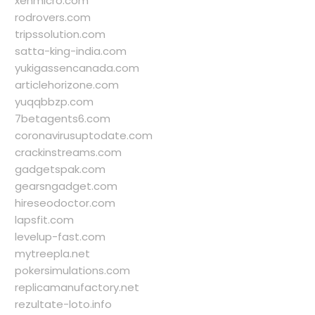
xenmicro.com
rodrovers.com
tripssolution.com
satta-king-india.com
yukigassencanada.com
articlehorizone.com
yuqqbbzp.com
7betagents6.com
coronavirusuptodate.com
crackinstreams.com
gadgetspak.com
gearsngadget.com
hireseodoctor.com
lapsfit.com
levelup-fast.com
mytreepla.net
pokersimulations.com
replicamanufactory.net
rezultate-loto.info