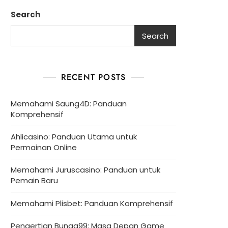
Search
Search
RECENT POSTS
Memahami Saung4D: Panduan
Komprehensif
Ahlicasino: Panduan Utama untuk
Permainan Online
Memahami Juruscasino: Panduan untuk
Pemain Baru
Memahami Plisbet: Panduan Komprehensif
Pengertian Bunga99: Masa Depan Game