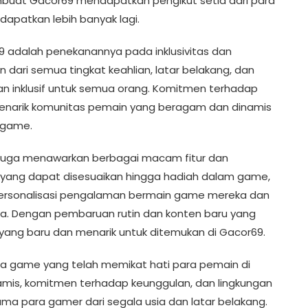
buat Gacor69 mendapatkan pengikut setia dari para
apatkan lebih banyak lagi.
9 adalah penekanannya pada inklusivitas dan
dari semua tingkat keahlian, latar belakang, dan
n inklusif untuk semua orang. Komitmen terhadap
narik komunitas pemain yang beragam dan dinamis
 game.
 juga menawarkan berbagai macam fitur dan
 yang dapat disesuaikan hingga hadiah dalam game,
ersonalisasi pengalaman bermain game mereka dan
. Dengan pembaruan rutin dan konten baru yang
 yang baru dan menarik untuk ditemukan di Gacor69.
a game yang telah memikat hati para pemain di
amis, komitmen terhadap keunggulan, dan lingkungan
tama para gamer dari segala usia dan latar belakang.