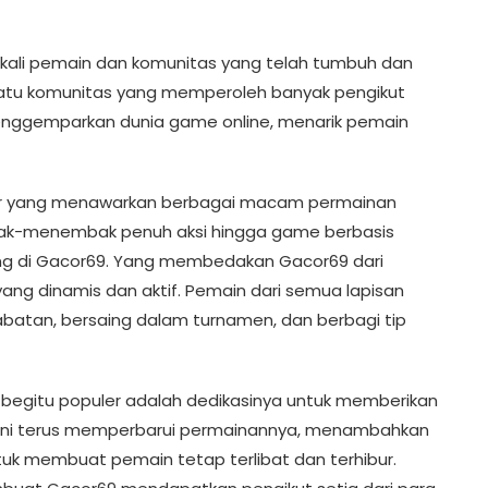
ekali pemain dan komunitas yang telah tumbuh dan
atu komunitas yang memperoleh banyak pengikut
enggemparkan dunia game online, menarik pemain
ler yang menawarkan berbagai macam permainan
bak-menembak penuh aksi hingga game berbasis
ang di Gacor69. Yang membedakan Gacor69 dari
ang dinamis dan aktif. Pemain dari semua lapisan
batan, bersaing dalam turnamen, dan berbagi tip
begitu populer adalah dedikasinya untuk memberikan
 ini terus memperbarui permainannya, menambahkan
tuk membuat pemain tetap terlibat dan terhibur.