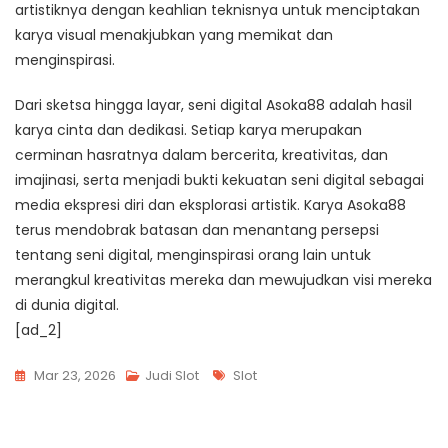
artistiknya dengan keahlian teknisnya untuk menciptakan
karya visual menakjubkan yang memikat dan
menginspirasi.
Dari sketsa hingga layar, seni digital Asoka88 adalah hasil
karya cinta dan dedikasi. Setiap karya merupakan
cerminan hasratnya dalam bercerita, kreativitas, dan
imajinasi, serta menjadi bukti kekuatan seni digital sebagai
media ekspresi diri dan eksplorasi artistik. Karya Asoka88
terus mendobrak batasan dan menantang persepsi
tentang seni digital, menginspirasi orang lain untuk
merangkul kreativitas mereka dan mewujudkan visi mereka
di dunia digital.
[ad_2]
Tags
Mar 23, 2026
Judi Slot
Slot