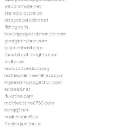
webpromote.net
steroids-store.co
arteydecoracion.net
fithog.com
bestlaptopbestmonitor.com
georginaryland.com
roseandbasil.com
thewhitewhitelights.com
atdhe.ws
heckrodtwetland.org
halfheardinthestillness.com
mybestmassagechair.com
ericreed.net
fluxetine.com
mobilecasino8760.com
betqq3.net
casinoloans5.us
CasinoAuction.us