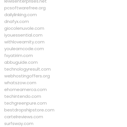
lewisenterprises.net
pcsoftwarefree.org
dailylinking.com
dnafyx.com
giocolenuvole.com
iyouessential.com
withloveamity.com
youlearncode.com
fxyatirim.com
abbuguide.com
technologyresult.com
webhostingoffers.org
whatszow.com
ehomeamerca.com
techintendo.com
techgreenpure.com
bestdropshipstore.com
cartelreviews.com
surfsway.com