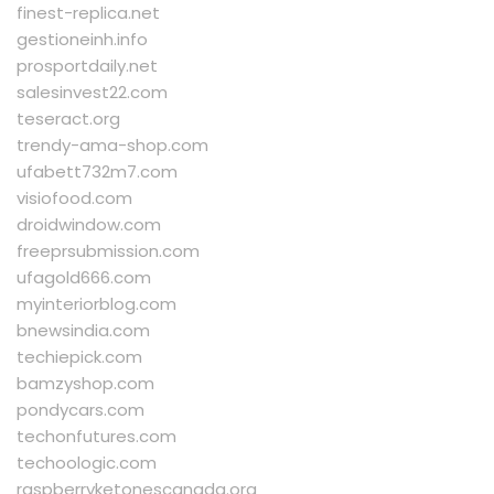
finest-replica.net
gestioneinh.info
prosportdaily.net
salesinvest22.com
teseract.org
trendy-ama-shop.com
ufabett732m7.com
visiofood.com
droidwindow.com
freeprsubmission.com
ufagold666.com
myinteriorblog.com
bnewsindia.com
techiepick.com
bamzyshop.com
pondycars.com
techonfutures.com
techoologic.com
raspberryketonescanada.org