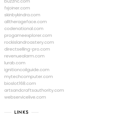
buzznc.com
fxjoiner.com
skinbykindra.com
alltherageface.com
codenational.com
progameexplorer.com
rockislandroastery.com
directselling-pro.com
revenuealarm.com
lurab.com
ignitioncoilguide.com
mytechcomputer.com
bioslot168.com
artsandcraftsauthority.com
webservicelive.com
LINKS