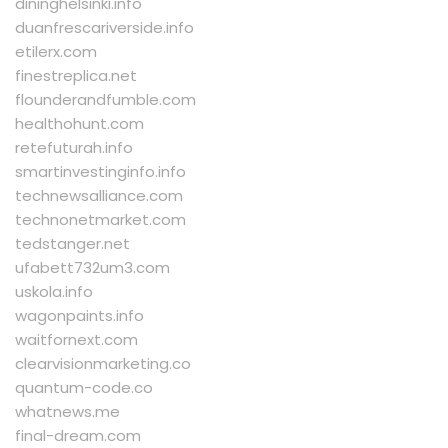
dininghelsinki.info
duanfrescariverside.info
etilerx.com
finestreplica.net
flounderandfumble.com
healthohunt.com
retefuturah.info
smartinvestinginfo.info
technewsalliance.com
technonetmarket.com
tedstanger.net
ufabett732um3.com
uskola.info
wagonpaints.info
waitfornext.com
clearvisionmarketing.co
quantum-code.co
whatnews.me
final-dream.com