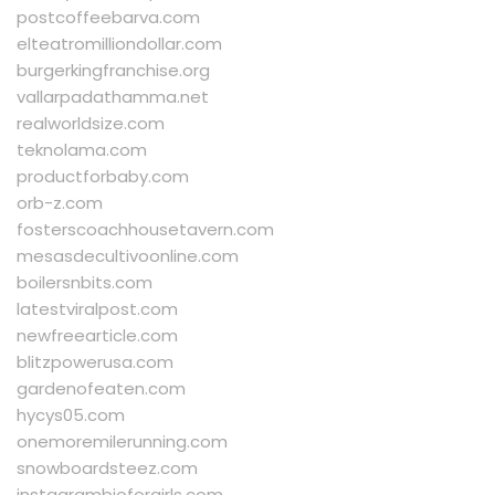
postcoffeebarva.com
elteatromilliondollar.com
burgerkingfranchise.org
vallarpadathamma.net
realworldsize.com
teknolama.com
productforbaby.com
orb-z.com
fosterscoachhousetavern.com
mesasdecultivoonline.com
boilersnbits.com
latestviralpost.com
newfreearticle.com
blitzpowerusa.com
gardenofeaten.com
hycys05.com
onemoremilerunning.com
snowboardsteez.com
instagrambioforgirls.com