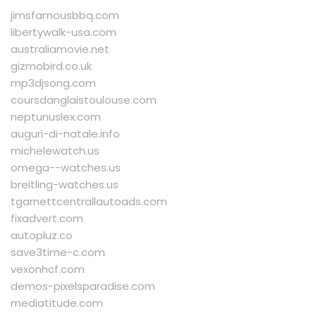
jimsfamousbbq.com
libertywalk-usa.com
australiamovie.net
gizmobird.co.uk
mp3djsong.com
coursdanglaistoulouse.com
neptunuslex.com
auguri-di-natale.info
michelewatch.us
omega--watches.us
breitling-watches.us
tgarnettcentrallautoads.com
fixadvert.com
autopluz.co
save3time-c.com
vexonhcf.com
demos-pixelsparadise.com
mediatitude.com