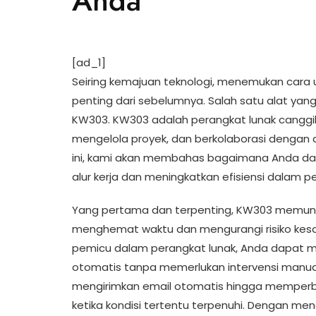
Anda
[ad_1]
Seiring kemajuan teknologi, menemukan cara 
penting dari sebelumnya. Salah satu alat ya
KW303. KW303 adalah perangkat lunak cangg
mengelola proyek, dan berkolaborasi dengan 
ini, kami akan membahas bagaimana Anda 
alur kerja dan meningkatkan efisiensi dalam p
Yang pertama dan terpenting, KW303 memung
menghemat waktu dan mengurangi risiko kesa
pemicu dalam perangkat lunak, Anda dapat m
otomatis tanpa memerlukan intervensi manual.
mengirimkan email otomatis hingga memper
ketika kondisi tertentu terpenuhi. Dengan me