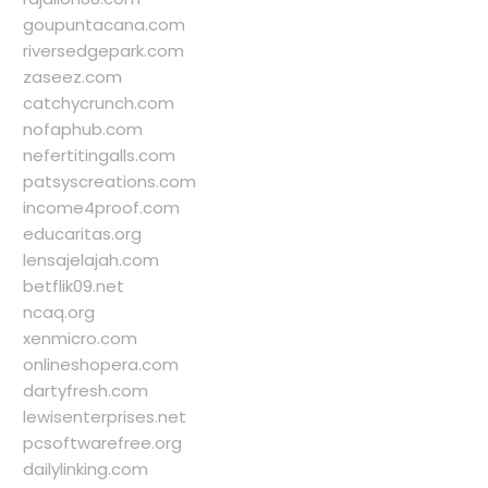
goupuntacana.com
riversedgepark.com
zaseez.com
catchycrunch.com
nofaphub.com
nefertitingalls.com
patsyscreations.com
income4proof.com
educaritas.org
lensajelajah.com
betflik09.net
ncaq.org
xenmicro.com
onlineshopera.com
dartyfresh.com
lewisenterprises.net
pcsoftwarefree.org
dailylinking.com