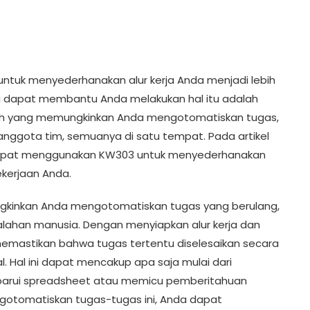
untuk menyederhanakan alur kerja Anda menjadi lebih
ng dapat membantu Anda melakukan hal itu adalah
ih yang memungkinkan Anda mengotomatiskan tugas,
anggota tim, semuanya di satu tempat. Pada artikel
dapat menggunakan KW303 untuk menyederhanakan
ekerjaan Anda.
kinkan Anda mengotomatiskan tugas yang berulang,
lahan manusia. Dengan menyiapkan alur kerja dan
emastikan bahwa tugas tertentu diselesaikan secara
 Hal ini dapat mencakup apa saja mulai dari
barui spreadsheet atau memicu pemberitahuan
ngotomatiskan tugas-tugas ini, Anda dapat