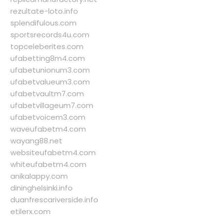
rezultate-loto.info
splendifulous.com
sportsrecords4u.com
topceleberites.com
ufabetting8m4.com
ufabetunionum3.com
ufabetvalueum3.com
ufabetvaultm7.com
ufabetvillageum7.com
ufabetvoicem3.com
waveufabetm4.com
wayang88.net
websiteufabetm4.com
whiteufabetm4.com
anikalappy.com
dininghelsinki.info
duanfrescariverside.info
etilerx.com