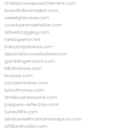
charlestonwipesettlement.com
brandfollowmarket.com
weeklyjobnews.com
countyanimalshelter.com
adwebtagging.com
ranksuperior.net
babystepahead.com
destinationoverlooked.com
gamblingamount.com
hillclimbwax.com
hnopse.com
occasionnews.com
lustofmoney.com
timebusinesszone.com
peppers-reflection.com
tuneoflife.com
windowwellmaintenancepros.com
affiliateholder.com