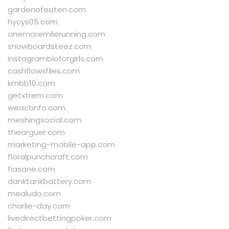
gardenofeaten.com
hycys05.com
onemoremilerunning.com
snowboardsteez.com
instagrambioforgirls.com
cashflowxfiles.com
kmbb10.com
getxtrem.com
weactinfo.com
meshingsocial.com
thearguer.com
marketing-mobile-app.com
floralpunchcraft.com
fiasone.com
danktankbattery.com
mealudo.com
charlie-day.com
livedirectbettingpoker.com