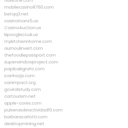
fluxetine.com
mobilecasino8760.com
betqq3.net
casinoloans5.us
CasinoAuction.us
kipooglecouk.us
mykitchennhome.com
aumoulinvert.com
thefoodiepassport.com
superwindowproject.com
papibakigrafo.com
icanhazjs.com
canimpact.org
goviralstudy.com
cartourism.net
apple-cores.com
pulserasdeactividad10.com
barbaracarlotti.com
desktopmining.net