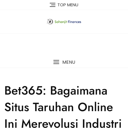
Skip
TOP MENU
to
content
MENU
Bet365: Bagaimana
Situs Taruhan Online
Ini Merevolusi Industri