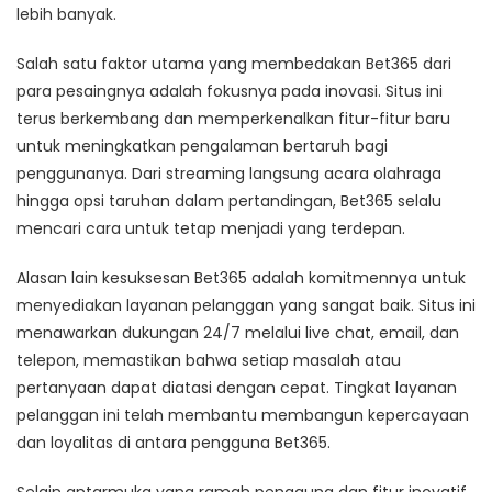
lebih banyak.
Salah satu faktor utama yang membedakan Bet365 dari
para pesaingnya adalah fokusnya pada inovasi. Situs ini
terus berkembang dan memperkenalkan fitur-fitur baru
untuk meningkatkan pengalaman bertaruh bagi
penggunanya. Dari streaming langsung acara olahraga
hingga opsi taruhan dalam pertandingan, Bet365 selalu
mencari cara untuk tetap menjadi yang terdepan.
Alasan lain kesuksesan Bet365 adalah komitmennya untuk
menyediakan layanan pelanggan yang sangat baik. Situs ini
menawarkan dukungan 24/7 melalui live chat, email, dan
telepon, memastikan bahwa setiap masalah atau
pertanyaan dapat diatasi dengan cepat. Tingkat layanan
pelanggan ini telah membantu membangun kepercayaan
dan loyalitas di antara pengguna Bet365.