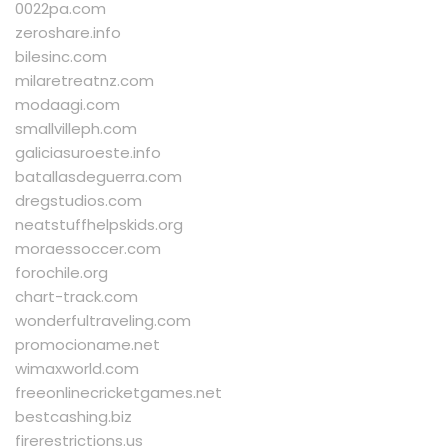
0022pa.com
zeroshare.info
bilesinc.com
milaretreatnz.com
modaagi.com
smallvilleph.com
galiciasuroeste.info
batallasdeguerra.com
dregstudios.com
neatstuffhelpskids.org
moraessoccer.com
forochile.org
chart-track.com
wonderfultraveling.com
promocioname.net
wimaxworld.com
freeonlinecricketgames.net
bestcashing.biz
firerestrictions.us