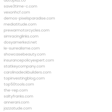
autopluz.co
save3time-c.com
vexonhcf.com
demos-pixelsparadise.com
mediatitude.com
prewarmotorcycles.com
simracinglinks.com
dosyamerkezi.net
le-surrealisme.com
showcasebeauty.com
insurancepolicyexpert.com
statkeycompany.com
carolinadeckbuilders.com
topinvestingblog.com
top50tools.com
the-rep.com
saltyfranks.com
annerani.com
jazzatude.com