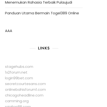
Menemukan Rahasia Terbaik Pulaujudi
Panduan Utama Bermain Togel389 Online
AAA
LINKS
stagehubs.com
1x2forum.net
login99bet.com
secretcourtesans.com
onlinebahisforum1.com
chicagoheadline.com
camming.org
rajalion88.com