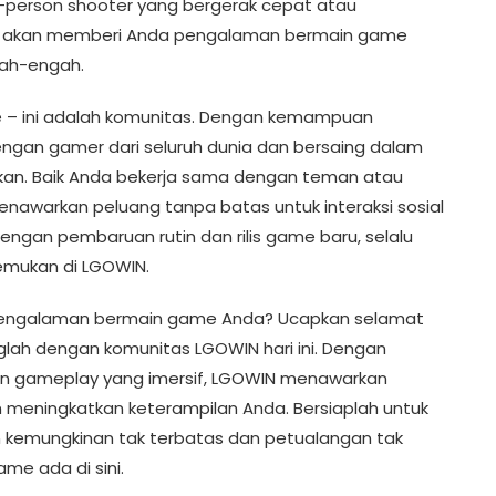
t-person shooter yang bergerak cepat atau
IN akan memberi Anda pengalaman bermain game
ah-engah.
e – ini adalah komunitas. Dengan kemampuan
ngan gamer dari seluruh dunia dan bersaing dalam
an. Baik Anda bekerja sama dengan teman atau
nawarkan peluang tanpa batas untuk interaksi sosial
engan pembaruan rutin dan rilis game baru, selalu
emukan di LGOWIN.
 pengalaman bermain game Anda? Ucapkan selamat
lah dengan komunitas LGOWIN hari ini. Dengan
dan gameplay yang imersif, LGOWIN menawarkan
meningkatkan keterampilan Anda. Bersiaplah untuk
kemungkinan tak terbatas dan petualangan tak
e ada di sini.