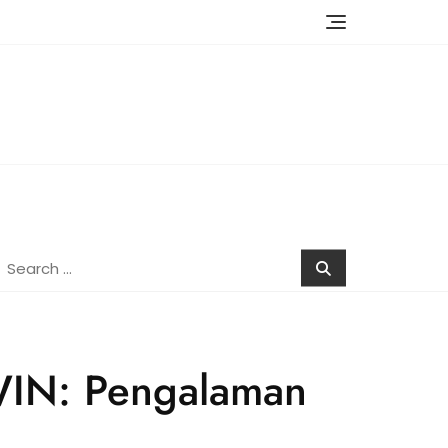
earch
r:
WIN: Pengalaman