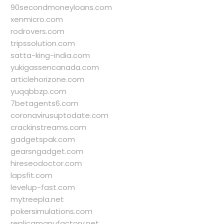
90secondmoneyloans.com
xenmicro.com
rodrovers.com
tripssolution.com
satta-king-india.com
yukigassencanada.com
articlehorizone.com
yuqqbbzp.com
7betagents6.com
coronavirusuptodate.com
crackinstreams.com
gadgetspak.com
gearsngadget.com
hireseodoctor.com
lapsfit.com
levelup-fast.com
mytreepla.net
pokersimulations.com
replicamanufactory.net