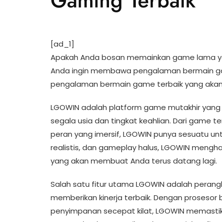
Gaming Terbaik
[ad_1]
Apakah Anda bosan memainkan game lama yan
Anda ingin membawa pengalaman bermain game
pengalaman bermain game terbaik yang akan 
LGOWIN adalah platform game mutakhir yang
segala usia dan tingkat keahlian. Dari gam
peran yang imersif, LGOWIN punya sesuatu un
realistis, dan gameplay halus, LGOWIN mengh
yang akan membuat Anda terus datang lagi.
Salah satu fitur utama LGOWIN adalah perang
memberikan kinerja terbaik. Dengan prosesor be
penyimpanan secepat kilat, LGOWIN memasti