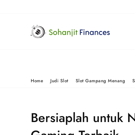
Skip
to
content
Home
Judi Slot
Slot Gampang Menang
S
Bersiaplah untuk