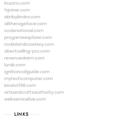
buzznc.com
fxjoiner.com
skinbykindra.com
alltherageface.com
codenational.com
progameexplorer.com
rockislandroastery.com
directselling-pro.com
revenuealarm.com
lurab.com
ignitioncoilguide.com
mytechcomputer.com
bioslot168.com
artsandcraftsauthority.com
webservicelive.com
LINKS