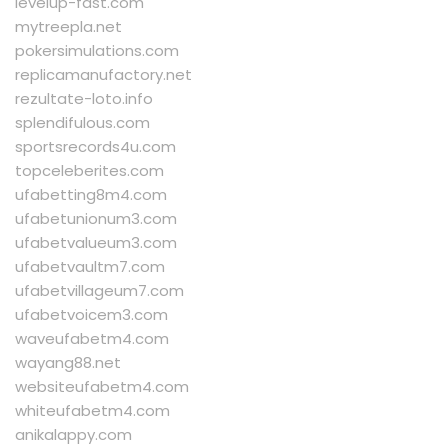
levelup-fast.com
mytreepla.net
pokersimulations.com
replicamanufactory.net
rezultate-loto.info
splendifulous.com
sportsrecords4u.com
topceleberites.com
ufabetting8m4.com
ufabetunionum3.com
ufabetvalueum3.com
ufabetvaultm7.com
ufabetvillageum7.com
ufabetvoicem3.com
waveufabetm4.com
wayang88.net
websiteufabetm4.com
whiteufabetm4.com
anikalappy.com