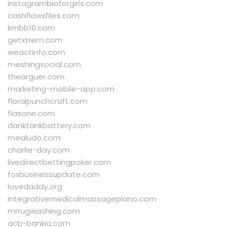
instagrambioforgirls.com
cashflowxfiles.com
kmbb10.com
getxtrem.com
weactinfo.com
meshingsocial.com
thearguer.com
marketing-mobile-app.com
floralpunchcraft.com
fiasone.com
danktankbattery.com
mealudo.com
charlie-day.com
livedirectbettingpoker.com
foxbusinessupdate.com
lovedaddy.org
integrativemedicalmassageplano.com
mrrugwashing.com
acb-bankia.com