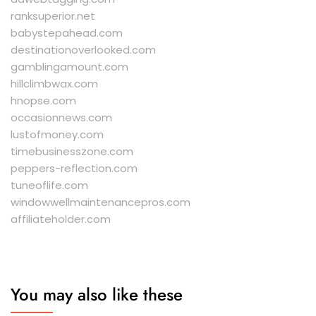
ranksuperior.net
babystepahead.com
destinationoverlooked.com
gamblingamount.com
hillclimbwax.com
hnopse.com
occasionnews.com
lustofmoney.com
timebusinesszone.com
peppers-reflection.com
tuneoflife.com
windowwellmaintenancepros.com
affiliateholder.com
You may also like these