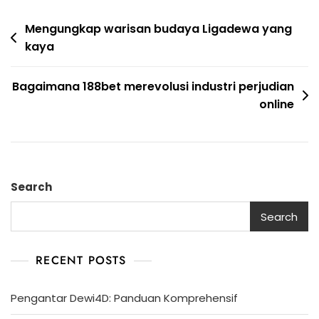
Post
Mengungkap warisan budaya Ligadewa yang
kaya
navigation
Bagaimana 188bet merevolusi industri perjudian
online
Search
Search
RECENT POSTS
Pengantar Dewi4D: Panduan Komprehensif