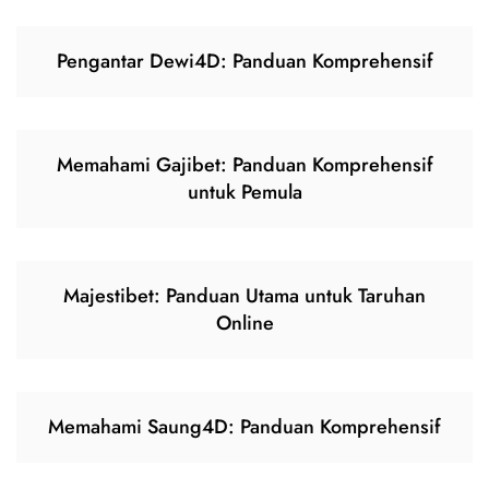
Pengantar Dewi4D: Panduan Komprehensif
Memahami Gajibet: Panduan Komprehensif
untuk Pemula
Majestibet: Panduan Utama untuk Taruhan
Online
Memahami Saung4D: Panduan Komprehensif