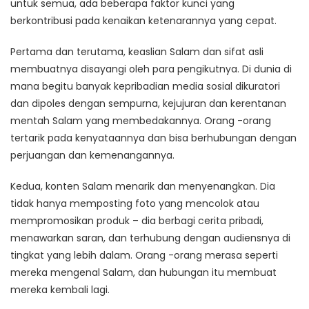
untuk semua, ada beberapa faktor kunci yang
berkontribusi pada kenaikan ketenarannya yang cepat.
Pertama dan terutama, keaslian Salam dan sifat asli
membuatnya disayangi oleh para pengikutnya. Di dunia di
mana begitu banyak kepribadian media sosial dikuratori
dan dipoles dengan sempurna, kejujuran dan kerentanan
mentah Salam yang membedakannya. Orang -orang
tertarik pada kenyataannya dan bisa berhubungan dengan
perjuangan dan kemenangannya.
Kedua, konten Salam menarik dan menyenangkan. Dia
tidak hanya memposting foto yang mencolok atau
mempromosikan produk – dia berbagi cerita pribadi,
menawarkan saran, dan terhubung dengan audiensnya di
tingkat yang lebih dalam. Orang -orang merasa seperti
mereka mengenal Salam, dan hubungan itu membuat
mereka kembali lagi.