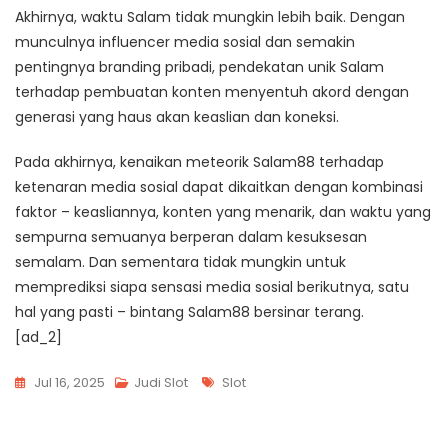
Akhirnya, waktu Salam tidak mungkin lebih baik. Dengan
munculnya influencer media sosial dan semakin
pentingnya branding pribadi, pendekatan unik Salam
terhadap pembuatan konten menyentuh akord dengan
generasi yang haus akan keaslian dan koneksi.
Pada akhirnya, kenaikan meteorik Salam88 terhadap
ketenaran media sosial dapat dikaitkan dengan kombinasi
faktor – keasliannya, konten yang menarik, dan waktu yang
sempurna semuanya berperan dalam kesuksesan
semalam. Dan sementara tidak mungkin untuk
memprediksi siapa sensasi media sosial berikutnya, satu
hal yang pasti – bintang Salam88 bersinar terang.
[ad_2]
Tags
Jul 16, 2025
Judi Slot
Slot