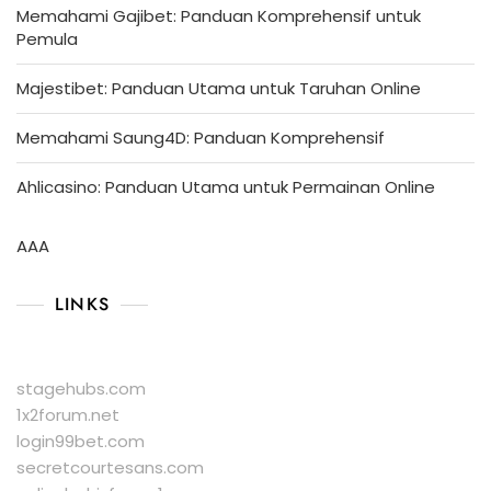
Memahami Gajibet: Panduan Komprehensif untuk
Pemula
Majestibet: Panduan Utama untuk Taruhan Online
Memahami Saung4D: Panduan Komprehensif
Ahlicasino: Panduan Utama untuk Permainan Online
AAA
LINKS
stagehubs.com
1x2forum.net
login99bet.com
secretcourtesans.com