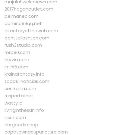
majalahwekonews.com
2017hoganoutlet.com
pelmanec.com
domino99qq.net
directoryoftheweb.com
donttellashton.com
rush3studio.com
roro90.com
herzio.com
in-hi5.com
krainafantasy.info
todas-noticias.com
senikartu.com
rusportal.net
watty.io
livinginthesun.info
itsriz.com
cargoods.shop
capetownacupuncture.com