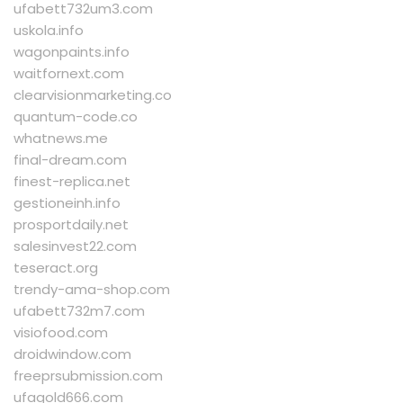
ufabett732um3.com
uskola.info
wagonpaints.info
waitfornext.com
clearvisionmarketing.co
quantum-code.co
whatnews.me
final-dream.com
finest-replica.net
gestioneinh.info
prosportdaily.net
salesinvest22.com
teseract.org
trendy-ama-shop.com
ufabett732m7.com
visiofood.com
droidwindow.com
freeprsubmission.com
ufagold666.com