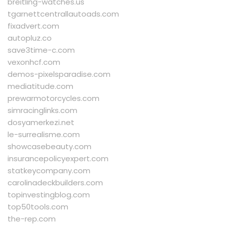
breitling-watches.us
tgarnettcentrallautoads.com
fixadvert.com
autopluz.co
save3time-c.com
vexonhcf.com
demos-pixelsparadise.com
mediatitude.com
prewarmotorcycles.com
simracinglinks.com
dosyamerkezi.net
le-surrealisme.com
showcasebeauty.com
insurancepolicyexpert.com
statkeycompany.com
carolinadeckbuilders.com
topinvestingblog.com
top50tools.com
the-rep.com