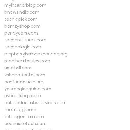
myinteriorblog.com
bnewsindia.com
techiepick.com
bamzyshop.com
pondycars.com
techonfutures.com
techoologic.com
raspberryketonescanada.org
medihealthrules.com
usathrill.com
vshapedental.com
canfandalucia.org
yourengineguide.com
nybreakings.com
outstationcabsservices.com
thekrtagy.com
xchangeindia.com
coolmicrotech.com