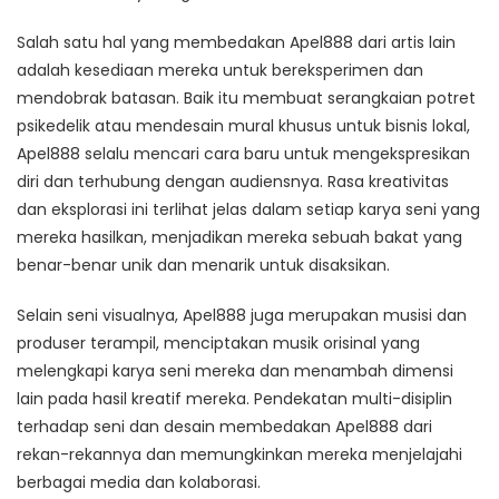
Salah satu hal yang membedakan Apel888 dari artis lain
adalah kesediaan mereka untuk bereksperimen dan
mendobrak batasan. Baik itu membuat serangkaian potret
psikedelik atau mendesain mural khusus untuk bisnis lokal,
Apel888 selalu mencari cara baru untuk mengekspresikan
diri dan terhubung dengan audiensnya. Rasa kreativitas
dan eksplorasi ini terlihat jelas dalam setiap karya seni yang
mereka hasilkan, menjadikan mereka sebuah bakat yang
benar-benar unik dan menarik untuk disaksikan.
Selain seni visualnya, Apel888 juga merupakan musisi dan
produser terampil, menciptakan musik orisinal yang
melengkapi karya seni mereka dan menambah dimensi
lain pada hasil kreatif mereka. Pendekatan multi-disiplin
terhadap seni dan desain membedakan Apel888 dari
rekan-rekannya dan memungkinkan mereka menjelajahi
berbagai media dan kolaborasi.