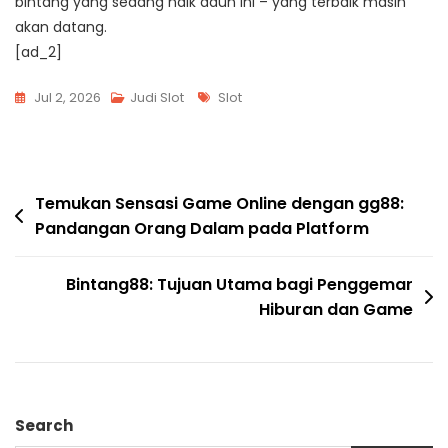
bintang yang sedang naik daun ini – yang terbaik masih
akan datang.
[ad_2]
Tags
Jul 2, 2026
Judi Slot
Slot
Post
Temukan Sensasi Game Online dengan gg88:
Pandangan Orang Dalam pada Platform
navigation
Bintang88: Tujuan Utama bagi Penggemar
Hiburan dan Game
Search