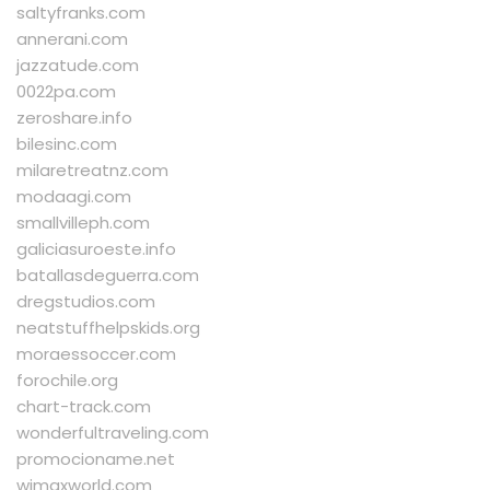
saltyfranks.com
annerani.com
jazzatude.com
0022pa.com
zeroshare.info
bilesinc.com
milaretreatnz.com
modaagi.com
smallvilleph.com
galiciasuroeste.info
batallasdeguerra.com
dregstudios.com
neatstuffhelpskids.org
moraessoccer.com
forochile.org
chart-track.com
wonderfultraveling.com
promocioname.net
wimaxworld.com