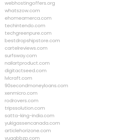
webhostingoffers.org
whatszow.com
ehomeamerca.com
techintendo.com
techgreenpure.com
bestdropshipstore.com
cartelreviews.com
surfsway.com
nailartproduct.com
digitactseed.com
lvlcraft.com
90secondmoneyloans.com
xenmicro.com
rodrovers.com
tripssolution.com
satta-king-india.com
yukigassencanada.com
articlehorizone.com
yuqqbbzp.com