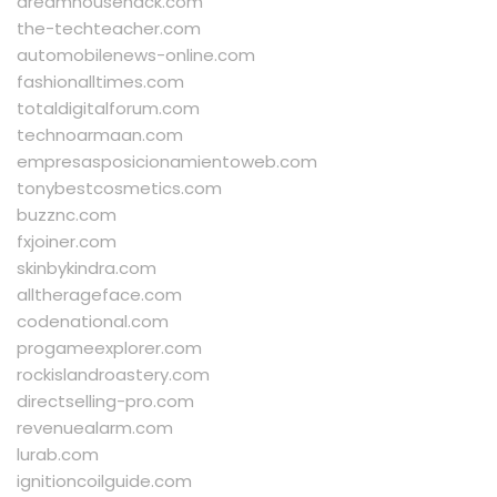
dreamhousehack.com
the-techteacher.com
automobilenews-online.com
fashionalltimes.com
totaldigitalforum.com
technoarmaan.com
empresasposicionamientoweb.com
tonybestcosmetics.com
buzznc.com
fxjoiner.com
skinbykindra.com
alltherageface.com
codenational.com
progameexplorer.com
rockislandroastery.com
directselling-pro.com
revenuealarm.com
lurab.com
ignitioncoilguide.com