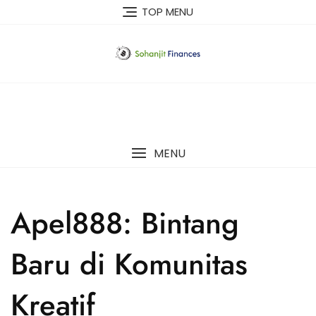
Skip
TOP MENU
to
content
MENU
Apel888: Bintang
Baru di Komunitas
Kreatif