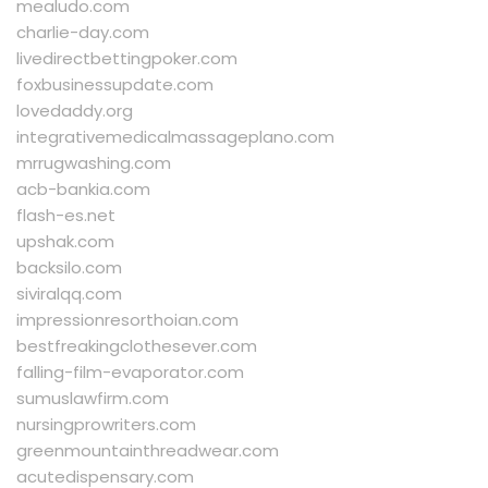
mealudo.com
charlie-day.com
livedirectbettingpoker.com
foxbusinessupdate.com
lovedaddy.org
integrativemedicalmassageplano.com
mrrugwashing.com
acb-bankia.com
flash-es.net
upshak.com
backsilo.com
siviralqq.com
impressionresorthoian.com
bestfreakingclothesever.com
falling-film-evaporator.com
sumuslawfirm.com
nursingprowriters.com
greenmountainthreadwear.com
acutedispensary.com