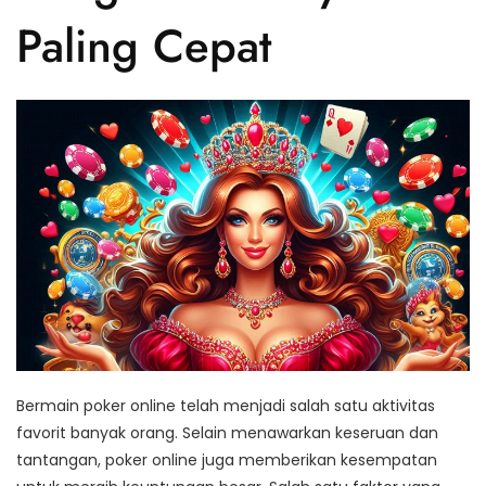
Paling Cepat
Bermain poker online telah menjadi salah satu aktivitas
favorit banyak orang. Selain menawarkan keseruan dan
tantangan, poker online juga memberikan kesempatan