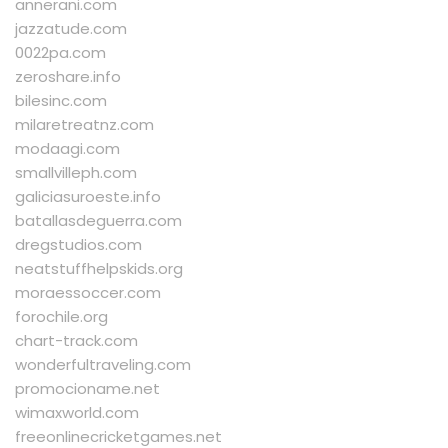
annerani.com
jazzatude.com
0022pa.com
zeroshare.info
bilesinc.com
milaretreatnz.com
modaagi.com
smallvilleph.com
galiciasuroeste.info
batallasdeguerra.com
dregstudios.com
neatstuffhelpskids.org
moraessoccer.com
forochile.org
chart-track.com
wonderfultraveling.com
promocioname.net
wimaxworld.com
freeonlinecricketgames.net