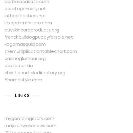
barbaracarlotti.com
desktopmining.net
inthebleachers.net
lexapro-rx-store.com
buyskincareproducts.org
frenchbulldogpuppyforsale.net
kogamasquid.com
themultiplicationtablechart.com
casinoglamour.org
dextercoin.io
christianarticledirectory.org
5homestyle.com
LINKS
mygamblingstory.com
majalahwekonews.com
2017hoganoutlet.com