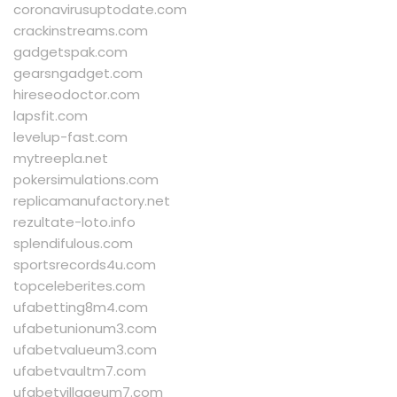
coronavirusuptodate.com
crackinstreams.com
gadgetspak.com
gearsngadget.com
hireseodoctor.com
lapsfit.com
levelup-fast.com
mytreepla.net
pokersimulations.com
replicamanufactory.net
rezultate-loto.info
splendifulous.com
sportsrecords4u.com
topceleberites.com
ufabetting8m4.com
ufabetunionum3.com
ufabetvalueum3.com
ufabetvaultm7.com
ufabetvillageum7.com