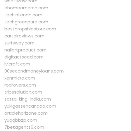
whatszow.com
ehomeamerca.com
techintendo.com
techgreenpure.com
bestdropshipstore.com
cartelreviews.com
surfsway.com
nailartproduct.com
digitactseed.com
lvlcraft.com
90secondmoneyloans.com
xenmicro.com
rodrovers.com
tripssolution.com
satta-king-india.com
yukigassencanada.com
articlehorizone.com
yuqqbbzp.com
7betagents6.com