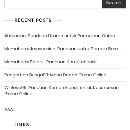
Search
RECENT POSTS
Ahlicasino: Panduan Utama untuk Permainan Online
Memahami Juruscasino: Panduan untuk Pemain Baru
Memahami Plisbet: Panduan Komprehensif
Pengertian Bunga99: Masa Depan Game Online
Winlose99: Panduan Komprehensif untuk Kesuksesan
Game Online
AAA
LINKS