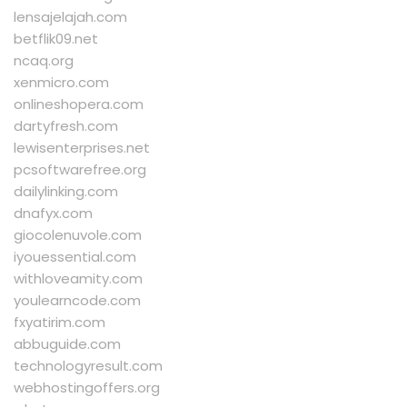
lensajelajah.com
betflik09.net
ncaq.org
xenmicro.com
onlineshopera.com
dartyfresh.com
lewisenterprises.net
pcsoftwarefree.org
dailylinking.com
dnafyx.com
giocolenuvole.com
iyouessential.com
withloveamity.com
youlearncode.com
fxyatirim.com
abbuguide.com
technologyresult.com
webhostingoffers.org