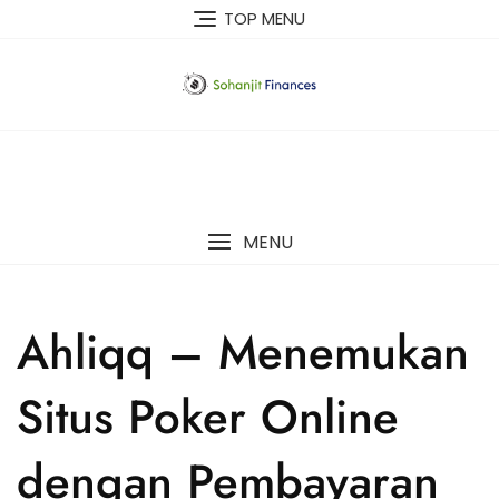
Skip
TOP MENU
to
content
MENU
Ahliqq – Menemukan
Situs Poker Online
dengan Pembayaran