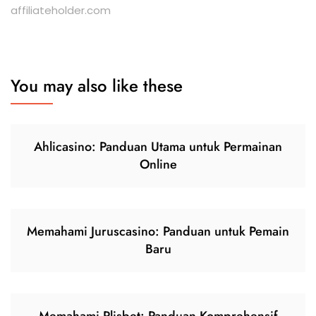
affiliateholder.com
You may also like these
Ahlicasino: Panduan Utama untuk Permainan
Online
Memahami Juruscasino: Panduan untuk Pemain
Baru