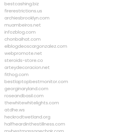
bestcashing.biz
firerestrictions.us
archiesbrooklyn.com
muambeiros.net
infozblog.com
chonbaihat.com
elblogdeoscargonzalez.com
webpromote.net
steroids-store.co
arteydecoracion.net
fithog.com
bestlaptopbestmonitor.com
georginaryland.com
roseandbasil.com
thewhitewhitelights.com
atdhe.ws
heckrodtwetland.org
halfheardinthestillness.com
mybestmassagechair.com