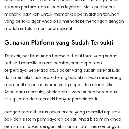
setoran pertama, atau bonus loyalitas. Meskipun bonus
menarik, pastikan untuk memeriksa persyaratan taruhan
yang berlaku agar Anda bisa menarik kemenangan dengan
mudah setelah memenuhi syarat.
Gunakan Platform yang Sudah Terbukti
Terakhir, pastikan Anda bermain di platform yang sudah
terbukti memiliki sistem pembayaran cepat dan
terpercaya. Beberapa situs poker yang sudah dikenal luas
dan memiliki track record yang baik akan lebih cenderung
memberikan pembayaran yang cepat dan aman. Jika
Anda baru memulai, pilihlah situs yang sudah beroperasi
cukup lama dan memiliki banyak pemain aktif.
Dengan memilih situs poker online yang memiliki reputasi
baik dan sistem pembayaran cepat, Anda bisa menikmati
permainan poker dengan lebih aman dan menyenangkan.