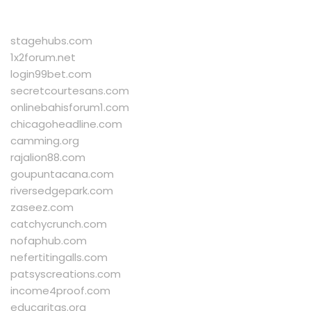
stagehubs.com
1x2forum.net
login99bet.com
secretcourtesans.com
onlinebahisforum1.com
chicagoheadline.com
camming.org
rajalion88.com
goupuntacana.com
riversedgepark.com
zaseez.com
catchycrunch.com
nofaphub.com
nefertitingalls.com
patsyscreations.com
income4proof.com
educaritas.org