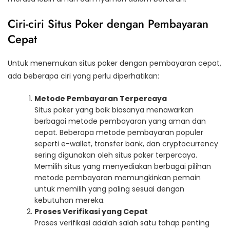
Ciri-ciri Situs Poker dengan Pembayaran
Cepat
Untuk menemukan situs poker dengan pembayaran cepat,
ada beberapa ciri yang perlu diperhatikan:
Metode Pembayaran Terpercaya
Situs poker yang baik biasanya menawarkan
berbagai metode pembayaran yang aman dan
cepat. Beberapa metode pembayaran populer
seperti e-wallet, transfer bank, dan cryptocurrency
sering digunakan oleh situs poker terpercaya.
Memilih situs yang menyediakan berbagai pilihan
metode pembayaran memungkinkan pemain
untuk memilih yang paling sesuai dengan
kebutuhan mereka.
Proses Verifikasi yang Cepat
Proses verifikasi adalah salah satu tahap penting